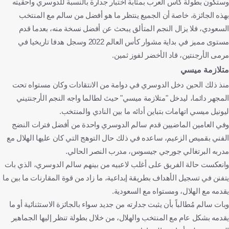
وستكون بطولة كأس العرب بمثابة اختبار جدارة بالنسبة للدوسري وأحقيته
بهذه الجائزة، خاصة أن الجميع ينتظر ما هو أفضل من سالم مع المنتخب
السعودي، فلا يزال النجم المتألق يبحث عن أفضل نسخة منه، بعدما قدم
مستوى مميز في بداية مشوار كأس العالم 2022 وسجل هدفا تاريخيا في
مرمى الأرجنتين، قاد الأخضر لفوز ثمين.
متلازمة ميسي
منذ ذلك الحين دخل الدوسري في دوامة من الانتقادات وكان مستواه تحت
المجهر دائما، ليدخل "متلازمة ميسي" حيث لطالما واجه النجم الأرجنتيني
ليونيل ميسي اتهامات بتباين أدائه ما بين النادي والمنتخب.
وفي العامين الماضيين قدم سالم الدوسري واحدة من أفضل فترات النضج
الفني بقميص الزعيم، ساعده في ذلك حال التوهج التي كان عليها الهلال مع
مدربه البرتغالي جورجي جيسوس، مدرب النصر الحالي.
وانعكست حالة الفريق على أغلب لاعبيه من بينهم سالم الدوسري، الذي بات
يتفنن في تسجيل الأهداف بطريقة إبداعية، ما زاد من قوة المقارنات ما بين ما
يقدمه مع الهلال، ومستواه مع السعودية.
وبات سالم مُطالباً بأن يثبت جدارته من جديد سواء بالجائزة الاستثنائية أو ما
يقدمه بشكل عام مع المنتخب والهلال، من خلال بطولة تنظر إليها الجماهير