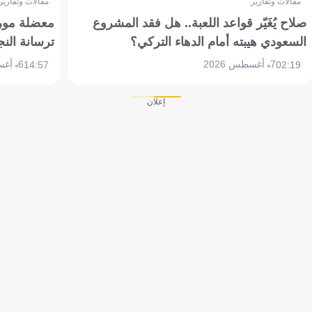
مقالات وتقارير
مقالات وتقارير
صلاح يُغَيّر قواعد اللعبة.. هل فقد المشروع
معضلة مورين
السعودي هيبته أمام الدهاء التركي؟
ترسانة النج
7 أغسطس 2026
6 أغسطس 2026
14:57
02:19
إعلان