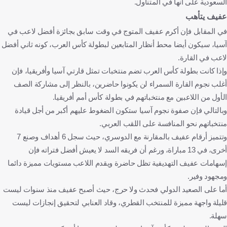
السعودية على أنها في المتناول.
عفيف يتأهب
في المقابل فإن أكرم عفيف المتوج في وقت سابق بجائزة أفضل لاعب في
آسيا، سيكون أيضا محط أنظار المتابعين لبطولة كأس العرب، كونه ثاني أفضل
لاعب في القارة.
وإذا كانت بطولة كأس العرب تضم منتخبات تمثل قارتي آسيا وأفريقيا، فإن
أغلب نجوم القارة السمراء لن يكونوا حاضرين، بالنظر إلى مشاركة الصف
الأول من اللاعبين مع منتخباتهم في بطولة كأس أمم أفريقيا.
وبالتالي فإن صفوة نجوم آسيا ستكون الضغوط عليهم أكبر من أجل قيادة
منتخباتهم نحو المنافسة على اللقب العربي.
وتتميز أرقام عفيف بالمقارنة مع الدوسري، حيث سجل 6 أهداف وصنع 7
أخرى، في 13 مباراة، ورغم أن فريقه السد لا يعيش أفضل فتراته فإن
إسهامات عفيف التهديفية تظل حاضرة ويقدم اللاعب مستويات مميزة دائما
ومجهود وفير.
أما على الصعيد الدولي فحدث ولا حرج، حيث أصبح عفيف منذ سنوات ليست
قليلة واجهة مميزة للمنتخب القطري، وقاد العنابي لتحقيق إنجازات ليست
سهلة.