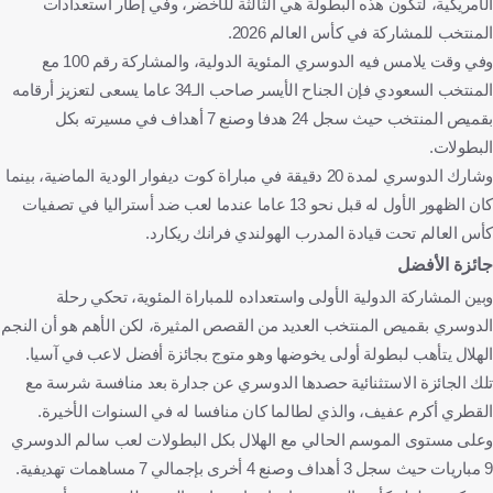
الأمريكية، لتكون هذه البطولة هي الثالثة للأخضر، وفي إطار استعدادات
المنتخب للمشاركة في كأس العالم 2026.
وفي وقت يلامس فيه الدوسري المئوية الدولية، والمشاركة رقم 100 مع
المنتخب السعودي فإن الجناح الأيسر صاحب الـ34 عاما يسعى لتعزيز أرقامه
بقميص المنتخب حيث سجل 24 هدفا وصنع 7 أهداف في مسيرته بكل
البطولات.
وشارك الدوسري لمدة 20 دقيقة في مباراة كوت ديفوار الودية الماضية، بينما
كان الظهور الأول له قبل نحو 13 عاما عندما لعب ضد أستراليا في تصفيات
كأس العالم تحت قيادة المدرب الهولندي فرانك ريكارد.
جائزة الأفضل
وبين المشاركة الدولية الأولى واستعداده للمباراة المئوية، تحكي رحلة
الدوسري بقميص المنتخب العديد من القصص المثيرة، لكن الأهم هو أن النجم
الهلال يتأهب لبطولة أولى يخوضها وهو متوج بجائزة أفضل لاعب في آسيا.
تلك الجائزة الاستثنائية حصدها الدوسري عن جدارة بعد منافسة شرسة مع
القطري أكرم عفيف، والذي لطالما كان منافسا له في السنوات الأخيرة.
وعلى مستوى الموسم الحالي مع الهلال بكل البطولات لعب سالم الدوسري
9 مباريات حيث سجل 3 أهداف وصنع 4 أخرى بإجمالي 7 مساهمات تهديفية.