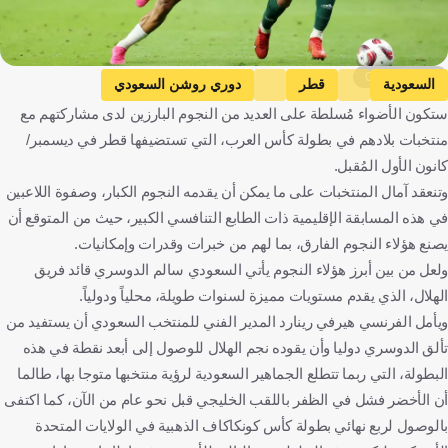
Getty Images
السعودية
قطر
دوري روشن السعودي
ستكون الأضواء مُسلطة على العديد من النجوم البارزين لدى مشاركتهم مع
سالم الدوسري
أكرم عفيف
المملكة العربية السعودية
قطر
منتخبات بلادهم في بطولة كأس العرب، التي تستضيفها قطر في ديسمبر/
كرة قدم
كانون الأول المُقبل.
وتنعقد آمال المنتخبات على ما يمكن أن يقدمه النجوم الكبار، وصفوة اللاعبين
في هذه المسابقة الإقليمية ذات الطابع التنافسي الكبير، حيث من المتوقع أن
يصنع هؤلاء النجوم الفارق، بما لهم من خبرات وقدرات وإمكانيات.
ولعل من بين أبرز هؤلاء النجوم يأتي السعودي سالم الدوسري قائد فريق
الهلال، الذي يقدم مستويات مميزة لسنوات طويلة، محلياً ودولياً.
ويأمل الفرنسي هيرفي رينارد المدير الفني للمنتخب السعودي أن يستفيد من
تألق الدوسري دوليا وأن يقوده نجم الهلال للوصول إلى أبعد نقطة في هذه
البطولة، التي ربما تتطلع الجماهير السعودية لرؤية منتخبها متوجا بها، طالما
أن الأخضر فشل في الظفر باللقب الخليجي قبل نحو عام من الآن، كما اكتفى
بالوصول لربع نهائي بطولة كأس كونكاكاف الذهبية في الولايات المتحدة