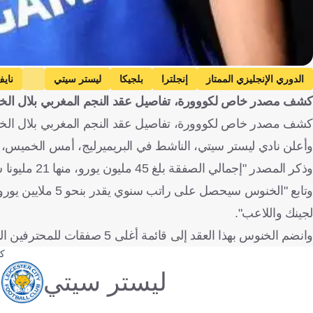
الدوري الإنجليزي الممتاز
إنجلترا
بلجيكا
ليستر سيتي
نايف
كشف مصدر خاص لكووورة، تفاصيل عقد النجم المغربي بلال ال
الإنتقالات
كرة قدم
كشف مصدر خاص لكووورة، تفاصيل عقد النجم المغربي بلال الخنوس
وأعلن نادي ليستر سيتي، الناشط في البريميرليج، أمس الخميس، 
وذكر المصدر "إجمالي الصفقة بلغ 45 مليون يورو، منها 21 مليونا ستصل إلى خزينة الفريق البلجيكي".
لجينك واللاعب".
وانضم الخنوس بهذا العقد إلى قائمة أغلى 5 صفقات للمحترفين المغاربة، والتي تضم أشرف حكيمي وإبراهيم دياز ونايف أكرد ونصير مزراوي.
ك
ليستر سيتي