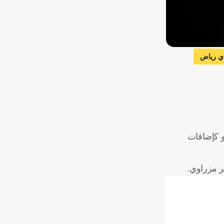
ي رياض
جانب وجود مليوني يورو كإضافات