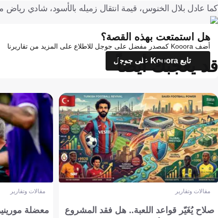
كما عادل بلال الخنوس، قيمة انتقال زميله بالأسود، شادي رياض م
هل استمتعت بهذه القصة؟
أضف Kooora كمصدر مفضل على جوجل للاطلاع على المزيد من تقاريرنا
قد يعجبك أيضاً
تابع Kooora على جوجل
مقالات وتقارير
مقالات وتقارير
صلاح يُغَيّر قواعد اللعبة.. هل فقد المشروع
معضلة مورينيو 