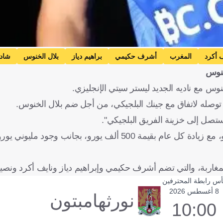
 أكرد
المغرب
أشرف حكيمي
براهيم دياز
بلال الخنوس
شاد
خنوس
 مع ناديه الجديد ليستر سيتي الإنجليزي.
توصله لاتفاق مع جينك البلجيكي، من أجل ضم بلال الخنوس.
وتابع "الخنوس سيحصل على راتب سنوي يقدر بنحو 5 ملايين يورو، مع زيادة كل عام بقيمة 500 ألف يورو، ب
أس رابطة المحترفين
8 أغسطس 2026
نورثهامبتون
10:00