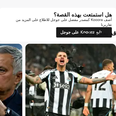
هل استمتعت بهذه القصة؟
أضف Kooora كمصدر مفضل على جوجل للاطلاع على المزيد من
تقاريرنا
قد يعجبك أيضاً
تابع Kooora على جوجل