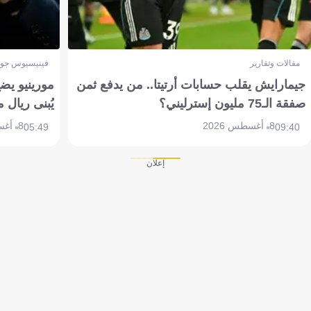
مقالات وتقارير
فينيسيوس جون
جيمارايش يقلب حسابات أرتيتا.. من يدفع ثمن
مورينيو يض
صفقة الـ75 مليون إسترليني؟
يُبنى ريال 
8 أغسطس 2026
8 أغسطس 2026
05:49
09:40
إعلان