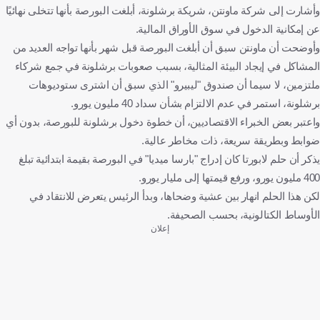
وأشارت إلى شركة ماونتن، شريكة برشلونة، أبلغت البورصة بأنها تتخلى نهائيًا
عن إمكانية الدخول في سوق الأوراق المالية.
وأوضحت أن ماونتن سبق أن أبلغت البورصة قبل شهر بأنها تواجه العديد من
المشاكل في إيجاد البيئة المثالية، بسبب صعوبات برشلونة في جمع شركاء
ملتزمين، لا سيما أن صندوق "ليبيرو" الذي سبق أن اشترى ستوديوهات
برشلونة، استمر في عدم الالتزام بشأن سداد 40 مليون يورو.
واعتبر بعض الخبراء الاقتصاديين، أن خطوة دخول برشلونة للبورصة، بدون أي
ضوابط وبطريقة سريعة، ذات مخاطر عالية.
يذكر أن حلم لابورتا كان إدراج "بارسا ميديا" في البورصة بقيمة ابتدائية تبلغ
400 مليون يورو، ورفع قيمتها إلى مليار يورو.
لكن هذا الحلم انهار بين عشية وضحاها، وبدأ الرئيس يتعرض للانتقاد في
الأوساط الكتالونية، بحسب الصحيفة.
إعلان