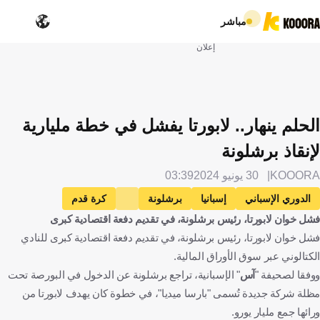
مباشر
إعلان
الحلم ينهار.. لابورتا يفشل في خطة مليارية
لإنقاذ برشلونة
KOOORA
30 يونيو 2024
03:39
الدوري الإسباني
إسبانيا
برشلونة
كرة قدم
فشل خوان لابورتا، رئيس برشلونة، في تقديم دفعة اقتصادية كبرى
فشل خوان لابورتا، رئيس برشلونة، في تقديم دفعة اقتصادية كبرى للنادي
الكتالوني عبر سوق الأوراق المالية.
ووفقا لصحيفة "
آس
" الإسبانية، تراجع برشلونة عن الدخول في البورصة تحت
مظلة شركة جديدة تُسمى "بارسا ميديا"، في خطوة كان يهدف لابورتا من
ورائها جمع مليار يورو.