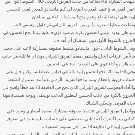
شهدت المباراة أداءً دفاعياً من جانب الفريق الأردني خلال الشوط الأول من
عمر المباراة، واعتمد المدرب البرتغالي كيم ماتشادو المدير الفني للحسين
إربد على تهدئة الإيقاع وعدم منح المساحات للاعبي سباهان.
وضاعت محاولة بضربة رأس من الفريق الإيراني ثم حاول يوسفي لاعب
سباهان تهديد مرمى الحسين بكرة عرضية دون فاعلية بينما نجح الحسين في
الخروج بالشوط الأول دون استقبال أي أهداف.
وفي الشوط الثاني، حاول ماتشادو تنشيط صفوفه بمشاركة لاعبه علي حجبي
بدلاً من عرفات الحاج واستمر ضغط الفريق الإيراني دون أي فاعلية من جانب
سباهان مع أداء قوي على الصعيد الدفاعي للحسين.
وفي الدقيقة 70، دفع الحسين إربد بالثنائي فراس غطاطشة ولاتير فال على
حساب خروبة والعطار بينما تراجع الفريق الأردني بدنياً مع استمرار الضغط
والأداء الهجومي للفريق الإيراني الذي نجح في الدقيقة 73 بعد خطأ واضح في
الخروج بالكرة من لاعب الحسين لينطلق اللاعب يوسفي ويوجه تسديدة قوية
تجاه المرمى وتسكن الشباك.
وواصل الفريق الإيراني تنشيط صفوفه بمشاركة محمد أسغاري وسيد علي
كمالي بينما أشرك أحمد باني مصطفى على حساب سليم عبيد في صفوف
الحسين إربد في الدقيقة 78 من أجل تنشيط الصفوف.
ونجح أسغاري في تسجيل الهدف الثاني لصالح سباهان الإيراني بعد مجهود