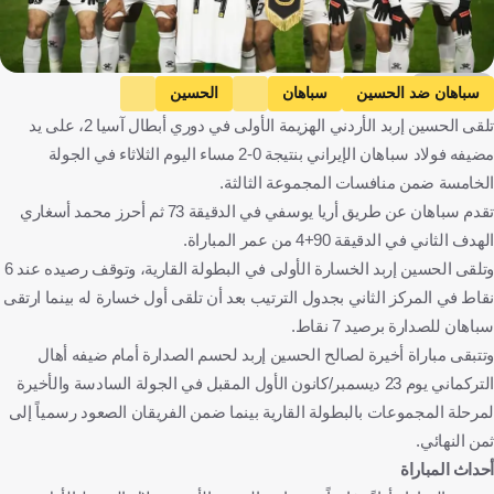
KOOORA
سباهان ضد الحسين
سباهان
الحسين
تلقى الحسين إربد الأردني الهزيمة الأولى في دوري أبطال آسيا 2، على يد
دوري أبطال آسيا 2
كرة قدم
مضيفه فولاد سباهان الإيراني بنتيجة 0-2 مساء اليوم الثلاثاء في الجولة
الخامسة ضمن منافسات المجموعة الثالثة.
تقدم سباهان عن طريق أريا يوسفي في الدقيقة 73 ثم أحرز محمد أسغاري
الهدف الثاني في الدقيقة 90+4 من عمر المباراة.
وتلقى الحسين إربد الخسارة الأولى في البطولة القارية، وتوقف رصيده عند 6
نقاط في المركز الثاني بجدول الترتيب بعد أن تلقى أول خسارة له بينما ارتقى
سباهان للصدارة برصيد 7 نقاط.
وتتبقى مباراة أخيرة لصالح الحسين إربد لحسم الصدارة أمام ضيفه أهال
التركماني يوم 23 ديسمبر/كانون الأول المقبل في الجولة السادسة والأخيرة
لمرحلة المجموعات بالبطولة القارية بينما ضمن الفريقان الصعود رسمياً إلى
ثمن النهائي.
أحداث المباراة