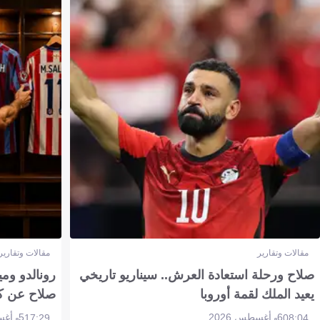
مقالات وتقارير
مقالات وتقارير
صلاح ورحلة استعادة العرش.. سيناريو تاريخي
رونالدو وم
يعيد الملك لقمة أوروبا
صلاح عن ك
6 أغسطس 2026
5 أغسطس 2026
17:29
08:04