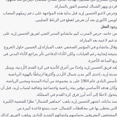
فردي ويهز الشباك ليحسم الفوز بالمباراة.
وحرص لاعبو الحسين إربد قبل بداية هذه المواجهة على دعم زميلهم المصاب
لويس كاكوري بعد أن تعرض لقطع في الرباط الصليبي.
ردود الفعل
من جانبه، حرص المدرب كيم ماتشادو المدير الفني لفريق الحسين إربد على
تدعيم لاعبيه بعد المباراة.
وقال ماتشادو في المؤتمر الصحفي عقب المباراة إن الحسين حاول الخروج
بنتيجة إيجابية رغم الغيابات، ولكن الأداء الدفاعي تأثر بتراجع الأداء البدني في
ربع الساعة الأخيرة.
يُعد فريق الحسين إربد واحدًا من أعرق الأندية في كرة القدم الأردنية، ويمثل
مدينة إربد، إحدى أكبر مدن شمال الأردن وأكثرها ارتباطًا بالهوية الرياضية.
تأسس النادي عام 1964 على يد مجموعة من أبناء المدينة ومحبي الرياضة،
وكان هدفه الأساسي توفير بيئة رياضية واجتماعية وثقافية لشباب إربد، قبل أن
يتحول لاحقًا إلى أحد أبرز فرق كرة القدم في المملكة.
منذ بداياته، اشتهر الحسين إربد بلقب “جماهير الشمال” نظرًا للشعبية الكبيرة
التي يحظى بها في محافظات الشمال، حيث يتمتع قاعدة كبيرة من
المشجعين المعروفين بحماسهم وانتمائهم الشديد للنادي. ويلقب الفريق كذلك