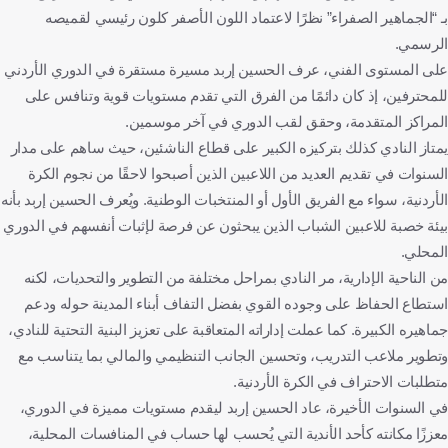
بـ “الجماهير الصفراء” نظرًا لاعتماد اللون الأصفر كلون رئيسي لقميصه
الرسمي.
على المستوى الفني، عرف الحسين إربد مسيرة مستقرة في الدوري الأردني
للمحترفين، إذ كان دائمًا من الفرق التي تقدم مستويات قوية وتنافس على
المراكز المتقدمة، وحقق لقب الدوري في آخر موسمين.
يمتاز النادي كذلك بتركيزه الكبير على قطاع الناشئين، حيث ساهم على مدار
السنوات في تقديم العديد من اللاعبين الذين أصبحوا لاحقًا من نجوم الكرة
الأردنية، سواء مع الفريق الأول أو المنتخبات الوطنية. ويُعرف الحسين إربد بأنه
بيئة خصبة للاعبين الشباب الذين يبحثون عن فرصة لإثبات أنفسهم في الدوري
المحلي.
من الناحية الإدارية، مر النادي بمراحل مختلفة من التطوير والتحديات، لكنه
استطاع الحفاظ على وجوده القوي بفضل التفاف أبناء المدينة حوله ودعم
جماهيره الكبيرة. كما عملت إداراته المتعاقبة على تعزيز البنية التحتية للنادي،
وتطوير ملاعب التدريب، وتحسين الجانب التنظيمي والمالي بما يتناسب مع
متطلبات الاحتراف في الكرة الأردنية.
في السنوات الأخيرة، عاد الحسين إربد ليقدم مستويات مميزة في الدوري،
معززًا مكانته كأحد الأندية التي يُحسب لها حساب في المنافسات المحلية،