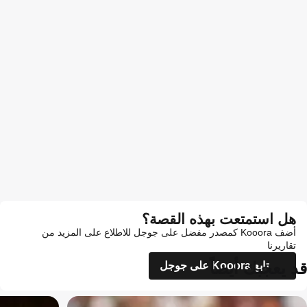
هل استمتعت بهذه القصة؟
أضف Kooora كمصدر مفضل على جوجل للاطلاع على المزيد من
تقاريرنا
قد يعجبك أيضاً
تابع Kooora على جوجل