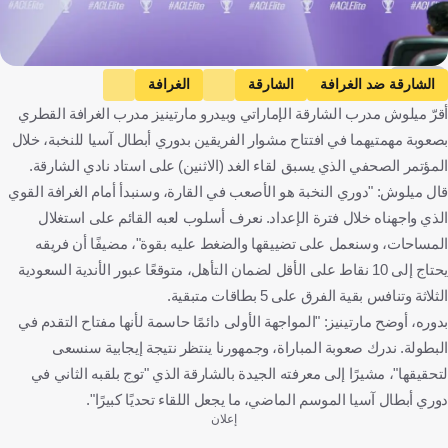
كووورة
الشارقة ضد الغرافة
الشارقة
الغرافة
أقرّ ميلوش مدرب الشارقة الإماراتي وبيدرو مارتينيز مدرب الغرافة القطري
دوري أبطال آسيا النخبة
ميلوش ميلوييفيتش
بيدرو مارتينز
بصعوبة مهمتيهما في افتتاح مشوار الفريقين بدوري أبطال آسيا للنخبة، خلال
الإمارات العربية المتحدة
قطر
صربيا
البرتغال
كرة قدم
المؤتمر الصحفي الذي يسبق لقاء الغد (الاثنين) على استاد نادي الشارقة.
قال ميلوش: "دوري النخبة هو الأصعب في القارة، وسنبدأ أمام الغرافة القوي
الذي واجهناه خلال فترة الإعداد. نعرف أسلوب لعبه القائم على استغلال
المساحات، وسنعمل على تضييقها والضغط عليه بقوة"، مضيفًا أن فريقه
يحتاج إلى 10 نقاط على الأقل لضمان التأهل، متوقعًا عبور الأندية السعودية
الثلاثة وتنافس بقية الفرق على 5 بطاقات متبقية.
بدوره، أوضح مارتينيز: "المواجهة الأولى دائمًا حاسمة لأنها مفتاح التقدم في
البطولة. ندرك صعوبة المباراة، وجمهورنا ينتظر نتيجة إيجابية سنسعى
لتحقيقها"، مشيرًا إلى معرفته الجيدة بالشارقة الذي "توج بلقبه الثاني في
دوري أبطال آسيا الموسم الماضي، ما يجعل اللقاء تحديًا كبيرًا".
إعلان