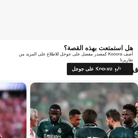
هل استمتعت بهذه القصة؟
أضف Kooora كمصدر مفضل على جوجل للاطلاع على المزيد من
تقاريرنا
قد يعجبك أيضاً
تابع Kooora على جوجل