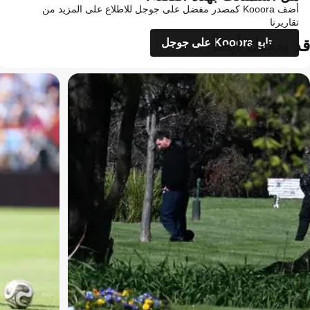
أضف Kooora كمصدر مفضل على جوجل للاطلاع على المزيد من
تقاريرنا
قد يعجبك أيضاً
تابع Kooora على جوجل