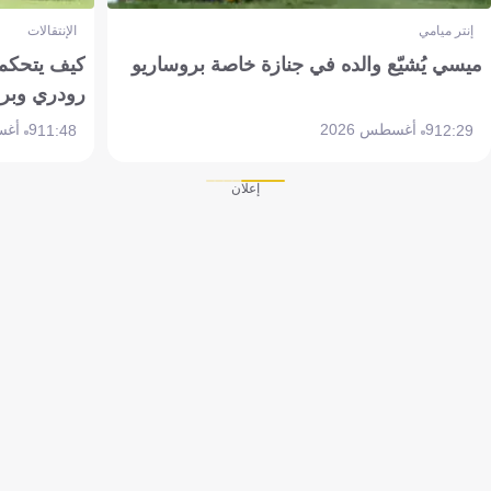
إنتر ميامي
الإنتقالات
ميسي يُشيّع والده في جنازة خاصة بروساريو
كيف يتحكم 
رودري وبر
9 أغسطس 2026
9 أغسطس 2026
11:48
12:29
إعلان