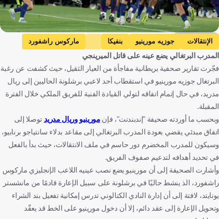
Getty Images
الإنتقالات
جوزيه مورينيو
بنفيكا
ماركوس راشفورد
المدرب البرتغالي يضع عينه على قاتل الميرينجي
برشلونة
البرتغال
إنجلترا
كرة قدم
فجّرت تقارير صحفية بريطانية مفاجأة من العيار الثقيل، حيث كشفت عن رغبة
البرتغال جوزيه مورينيو في استقطاب أحد لاعبي برشلونة الحاليين إلى ريال
مدريد، في حال إتمام اتفاقه لتولي القيادة الفنية للفريق الملكي خلال الفترة
المقبلة.
وبحسب ما أوردته صحيفة "إندبندنت"، فإن
مورينيو وريال مدريد
توصلا إلى
اتفاق مبدئي يقضي بعودة المدرب البرتغالي إلى مقاعد بدلاء سانتياجو برنابيو،
وسيكون للمدرب المخضرم دور حاسم في ملف الانتقالات، حيث بدأ بالفعل
في تحديد أهدافه لتدعيم صفوف الفريق.
وأشارت الصحيفة إلى أن مورينيو يضع نصب عينيه اللاعب الإنجليزي ماركوس
راشفورد، الذ ينشط حاليًا في برشلونة على سبيل الإعارة قادمًا من مانشستر
يونايتد، لافتة إلى أن إدارة النادي الكتالوني تدرس إمكانية تفعيل بند الشراء
وتحويل الإعارة إلى عقد دائم، إلا أن دخول مورينيو على الخط قد يعقّد