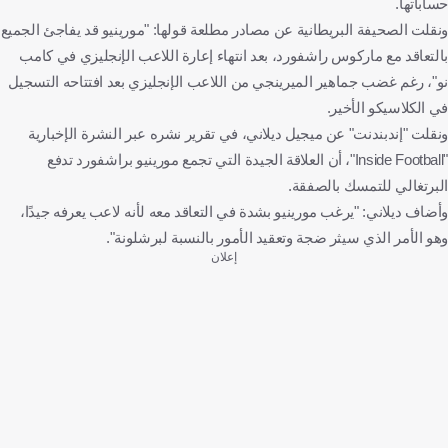
حساباتها.
ونقلت الصحيفة البريطانية عن مصادر مطلعة قولها: "مورينيو قد يفاجئ الجميع
بالتعاقد مع ماركوس راشفورد، بعد انتهاء إعارة اللاعب الإنجليزي في كامب
نو"، رغم غضب جماهير الميرينجي من اللاعب الإنجليزي بعد افتتاحه التسجيل
في الكلاسيكو الأخير.
ونقلت "إندبندنت" عن ميجيل ديلاني، في تقرير نشره عبر النشرة الإخبارية
"Inside Football"، أن العلاقة الجيدة التي تجمع مورينيو براشفورد تدفع
البرتغالي للتمسك بالصفقة.
وأضاف ديلاني: "يرغب مورينيو بشدة في التعاقد معه لأنه لاعب يعرفه جيدًا،
وهو الأمر الذي سيثر ضجة وتعقيد الأمور بالنسبة لبرشلونة".
إعلان