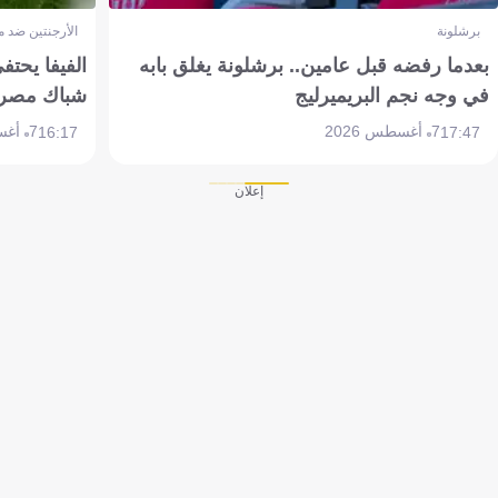
برشلونة
الأرجنتين ضد 
بعدما رفضه قبل عامين.. برشلونة يغلق بابه
الفيفا يحتفي
في وجه نجم البريميرليج
شباك مصر
7 أغسطس 2026
7 أغسطس 2026
16:17
17:47
إعلان