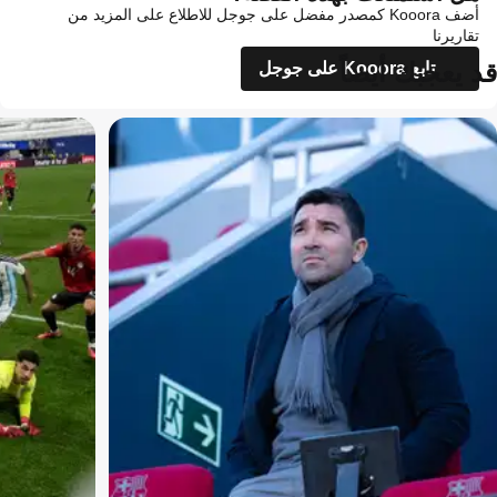
أضف Kooora كمصدر مفضل على جوجل للاطلاع على المزيد من
تقاريرنا
قد يعجبك أيضاً
تابع Kooora على جوجل