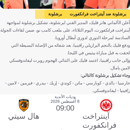
Getty Images
برشلونة ضد آينتراخت فرانكفورت
برشلونة
أعلن الألماني هانز فليك، المدير الفني لبرشلونة، تشكيل برشلونة لمواجهة
آينتراخت فرانكفورت
دوري أبطال أوروبا
إسبانيا
ألمانيا
آينتراخت فرانكفورت، اليوم الثلاثاء، على ملعب كامب نو، ضمن لقاءات الجولة
كرة قدم
السادسة لمرحلة الدوري لدوري أبطال أوروبا.
ودفع فليك بالنجم البرازيلي رافينيا، بعد شفائه من الإصابة البسيطة التي
لحقت به قبل مباراة بيتيس في الليجا.
وإلى جانب رافينيا، اعتمد فليك على الثنائي الهجوم روبرت ليفاندوفسكي
لامين يامال.
وجاء تشكيل برشلونة كالتالي:
جارسيا - بالدي - كوبارسي - ماتن - كوندي - إريك - بيدري - فيرمين - لامين -
رافينيا - ليفاندوفسكي.
وديات الأندية
8 أغسطس 2026
09:00
آينتراخت
هال سيتي
فرانكفورت