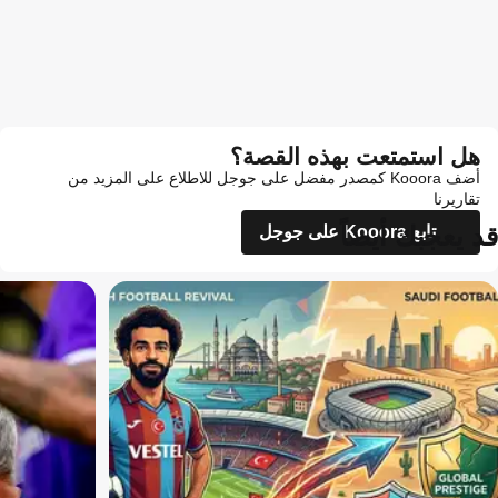
هل استمتعت بهذه القصة؟
أضف Kooora كمصدر مفضل على جوجل للاطلاع على المزيد من
تقاريرنا
قد يعجبك أيضاً
تابع Kooora على جوجل