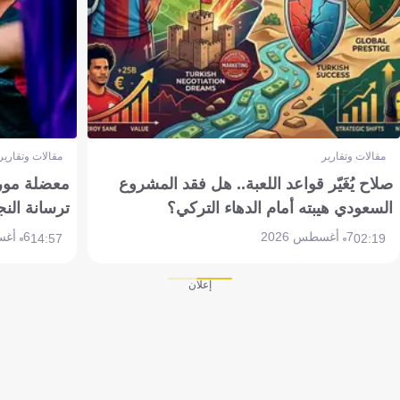
مقالات وتقارير
مقالات وتقارير
صلاح يُغَيّر قواعد اللعبة.. هل فقد المشروع
معضلة مورين
السعودي هيبته أمام الدهاء التركي؟
ترسانة النج
7 أغسطس 2026
6 أغسطس 2026
14:57
02:19
إعلان