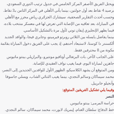
ويحتل الفريق الأصفر المركز الخامس في جدول ترتيب الدوري السعودي،
برصيد 4 نقاط بعد أول جولتين، بينما يأتي الأهلي في المركز الثامن بـ3 نقاط.
وحسب أحدث التقارير الصحفية، سيشارك الجزائري رياض محرز مع الأهلي
في المباراة، بعد تعافيه من الإصابة التي تعرض لها في معسكر منتخب بلاده،
فيما يظهر الإنجليزي إيفان توني لأول مرة بالتشكيل الأساسي.
بينما يفاضل يايسله بين الثلاثي روبرتو فيرمينو، وجابري فيجا، والوافد الجديد
ألكسندر دا كوستا، لاستبعاد أحدهم، إذ يجب على الفريق دخول المباراة بقائمة
مكونة من 8 محترفين فقط.
على الجانب الآخر، بات البرتغالي أوتافيو مونتيرو، والبرازيلي بينتو ماتيوس
جاهزين لمباراة اليوم، فيما يغيب نواف العقيدي للإصابة.
ومن المتوقع أن يشهد الكلاسيكو، الظهور الأول للوافدين الجديدين إلى النصر،
محمد سيماكان وسالم النجدي، بينما يغيب الثنائي الشاب، ويسلي جاسوفا
وأنجيلو جابرييل.
وفيما يلي تشكيل الفريقين المتوقع:
النصر
حراسة المرمى: بينتو ماتيوس.
خط الدفاع: سلطان الغنام، إيمريك لابورت، محمد سيماكان، سالم النجدي.