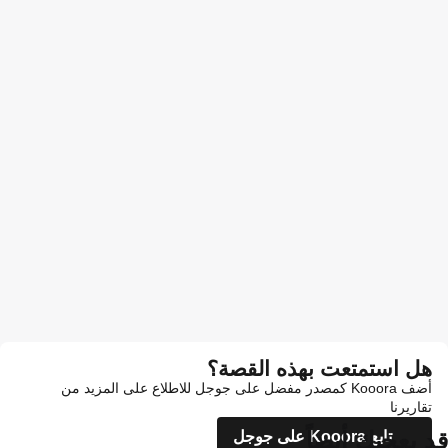
هل استمتعت بهذه القصة؟
أضف Kooora كمصدر مفضل على جوجل للاطلاع على المزيد من
تقاريرنا
قد يعجبك أيضاً
تابع Kooora على جوجل