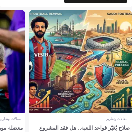
مقالات وتقارير
مقالات وتقارير
صلاح يُغَيّر قواعد اللعبة.. هل فقد المشروع
معضلة مورين