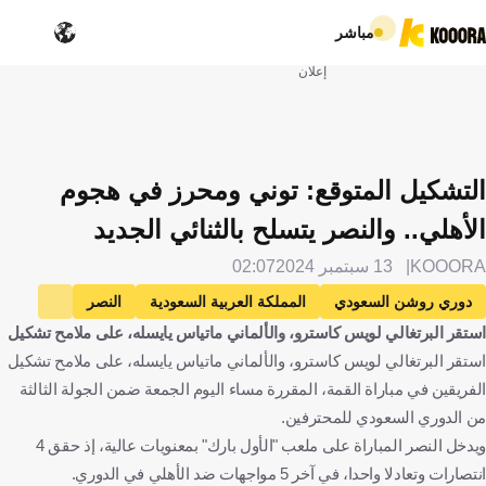
مباشر
إعلان
التشكيل المتوقع: توني ومحرز في هجوم
الأهلي.. والنصر يتسلح بالثنائي الجديد
KOOORA
13 سبتمبر 2024
02:07
دوري روشن السعودي
المملكة العربية السعودية
النصر
استقر البرتغالي لويس كاسترو، والألماني ماتياس يايسله، على ملامح تشكيل
الأهلي
رياض محرز
الجزائر
إيفان توني
إنجلترا
استقر البرتغالي لويس كاسترو، والألماني ماتياس يايسله، على ملامح تشكيل
كرة قدم
الفريقين في مباراة القمة، المقررة مساء اليوم الجمعة ضمن الجولة الثالثة
من الدوري السعودي للمحترفين.
ويدخل النصر المباراة على ملعب "الأول بارك" بمعنويات عالية، إذ حقق 4
انتصارات وتعادلا واحدا، في آخر 5 مواجهات ضد الأهلي في الدوري.