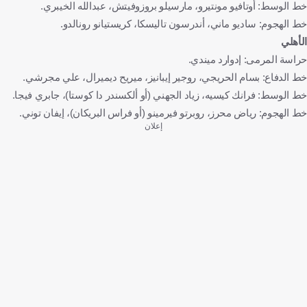
خط الوسط: أوتافيو مونتيرو، مارسيلو بروزوفيتش، عبدالله الخيبري.
خط الهجوم: ساديو ماني، أندرسون تاليسكا، كريستيانو رونالدو.
الأهلي
حراسة المرمى: إدوارد ميندي.
خط الدفاع: بسام الحريجي، روجير إيبانيز، ميريح ديميرال، علي مجرشي.
خط الوسط: فرانك كيسيه، زياد الجهني (أو ألكسندر دا كوستا)، جابري فيجا.
خط الهجوم: رياض محرز، روبرتو فيرمينو (أو فراس البريكان)، إيفان توني.
إعلان