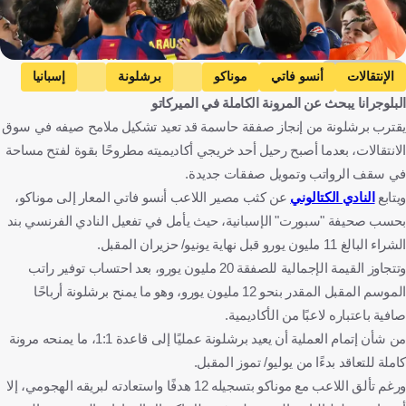
Getty Images
الإنتقالات
أنسو فاتي
موناكو
برشلونة
إسبانيا
البلوجرانا يبحث عن المرونة الكاملة في الميركاتو
كرة قدم
يقترب برشلونة من إنجاز صفقة حاسمة قد تعيد تشكيل ملامح صيفه في سوق
الانتقالات، بعدما أصبح رحيل أحد خريجي أكاديميته مطروحًا بقوة لفتح مساحة
في سقف الرواتب وتمويل صفقات جديدة.
ويتابع
النادي الكتالوني
عن كثب مصير اللاعب أنسو فاتي المعار إلى موناكو،
بحسب صحيفة "سبورت" الإسبانية، حيث يأمل في تفعيل النادي الفرنسي بند
الشراء البالغ 11 مليون يورو قبل نهاية يونيو/ حزيران المقبل.
وتتجاوز القيمة الإجمالية للصفقة 20 مليون يورو، بعد احتساب توفير راتب
الموسم المقبل المقدر بنحو 12 مليون يورو، وهو ما يمنح برشلونة أرباحًا
صافية باعتباره لاعبًا من الأكاديمية.
من شأن إتمام العملية أن يعيد برشلونة عمليًا إلى قاعدة 1:1، ما يمنحه مرونة
كاملة للتعاقد بدءًا من يوليو/ تموز المقبل.
ورغم تألق اللاعب مع موناكو بتسجيله 12 هدفًا واستعادته لبريقه الهجومي، إلا