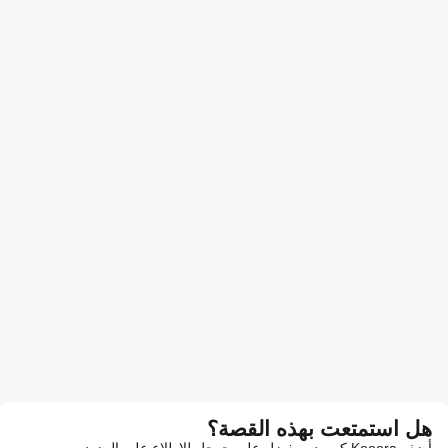
هل استمتعت بهذه القصة؟
أضف Kooora كمصدر مفضل على جوجل للاطلاع على المزيد من