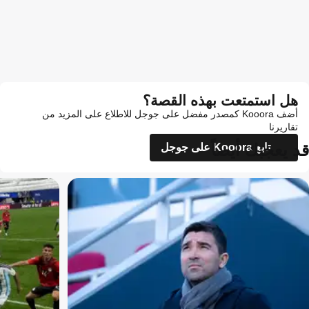
هل استمتعت بهذه القصة؟
أضف Kooora كمصدر مفضل على جوجل للاطلاع على المزيد من
تقاريرنا
قد يعجبك أيضاً
تابع Kooora على جوجل