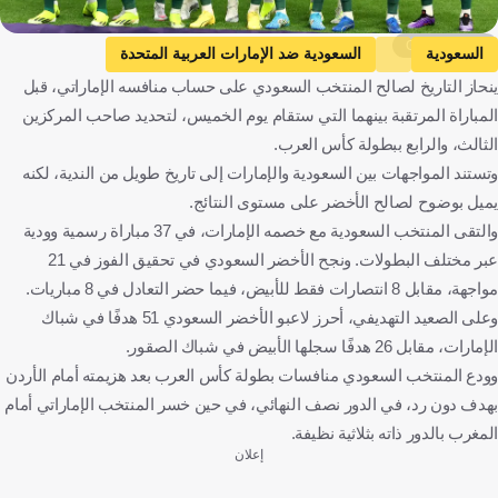
Getty Images
السعودية
السعودية ضد الإمارات العربية المتحدة
ينحاز التاريخ لصالح المنتخب السعودي على حساب منافسه الإماراتي، قبل
الإمارات العربية المتحدة
كأس العرب
هيرفي رينارد
المباراة المرتقبة بينهما التي ستقام يوم الخميس، لتحديد صاحب المركزين
المملكة العربية السعودية
الإمارات العربية المتحدة
فرنسا
الثالث، والرابع ببطولة كأس العرب.
كرة قدم
وتستند المواجهات بين السعودية والإمارات إلى تاريخ طويل من الندية، لكنه
يميل بوضوح لصالح الأخضر على مستوى النتائج.
والتقى المنتخب السعودية مع خصمه الإمارات، في 37 مباراة رسمية وودية
عبر مختلف البطولات. ونجح الأخضر السعودي في تحقيق الفوز في 21
مواجهة، مقابل 8 انتصارات فقط للأبيض، فيما حضر التعادل في 8 مباريات.
وعلى الصعيد التهديفي، أحرز لاعبو الأخضر السعودي 51 هدفًا في شباك
الإمارات، مقابل 26 هدفًا سجلها الأبيض في شباك الصقور.
وودع المنتخب السعودي منافسات بطولة كأس العرب بعد هزيمته أمام الأردن
بهدف دون رد، في الدور نصف النهائي، في حين خسر المنتخب الإماراتي أمام
المغرب بالدور ذاته بثلاثية نظيفة.
إعلان