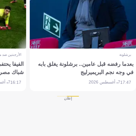
برشلونة
الأرجنتين ضد 
بعدما رفضه قبل عامين.. برشلونة يغلق بابه
الفيفا يحتفي
في وجه نجم البريميرليج
شباك مصر
7 أغسطس 2026
7 أغسطس 2026
16:17
17:47
إعلان