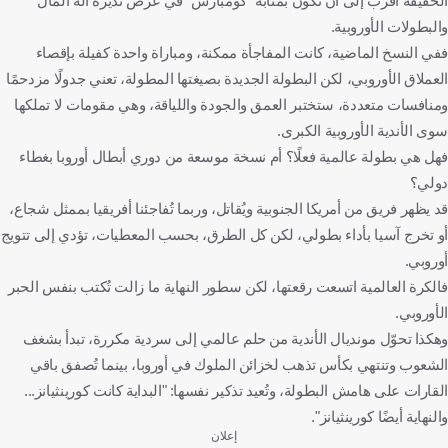
الحقيقة أقرب إلى أن تكون بمثابة "كومبارس" في عرض تُديره آلة المال
والبطولات الأوروبية.
ففي النسخ الماضية، كانت المفاجأة ممكنة، ومباراة واحدة كفيلة بإقصاء
العملاق الأوروبي، لكن البطولة الجديدة بصيغتها المطولة، تعني جدولًا مزدحمًا
ومنافسات متعددة، ستختبر العمق والجودة واللياقة، وهي مقومات لا تملكها
سوى الأندية الأوروبية الكبرى.
فهل هي بطولة عالمية فعلًا؟ أم نسخة موسعة من دوري أبطال أوروبا بغطاء
دولي؟
قد يظهر فريق من أمريكا الجنوبية ويُقاتل، وربما تُفاجئنا أفريقيا بممثل شجاع،
أو تخرج آسيا بأداء بطولي، لكن كل الطرق، بحسب المعطيات، تؤدي إلى تتويج
أوروبي.
فالكرة العالمية اتسعت رقعتها، لكن سطور النهاية ما زالت تُكتب بنفس الحبر
الأوروبي.
وهكذا تحوّل مونديال الأندية من حلم عالمي إلى سردية مكررة، تبدأ بشغف
الشعوب وتنتهي بكأس تذهب لخزائن الملوك في أوروبا، بينما تُصفق باقي
القارات على هامش البطولة، وتُعيد تذكير نفسها: "البداية كانت كورينثيانز...
والنهاية أيضًا كورينثيانز".
إعلان