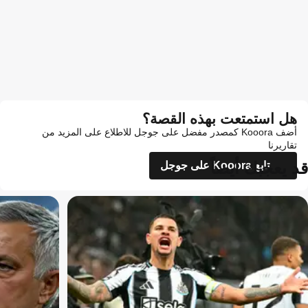
هل استمتعت بهذه القصة؟
أضف Kooora كمصدر مفضل على جوجل للاطلاع على المزيد من
تقاريرنا
قد يعجبك أيضاً
تابع Kooora على جوجل