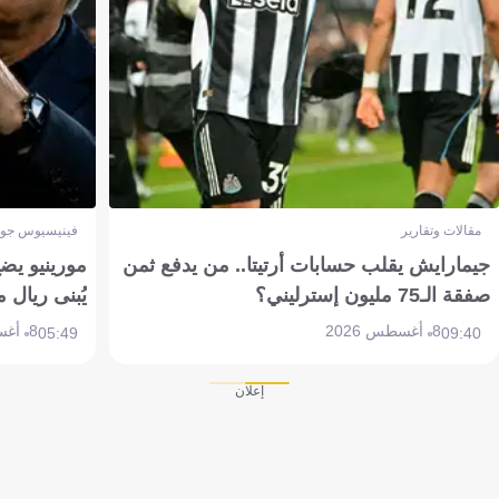
مقالات وتقارير
فينيسيوس جون
جيمارايش يقلب حسابات أرتيتا.. من يدفع ثمن
مورينيو يض
صفقة الـ75 مليون إسترليني؟
يُبنى ريال 
8 أغسطس 2026
8 أغسطس 2026
05:49
09:40
إعلان