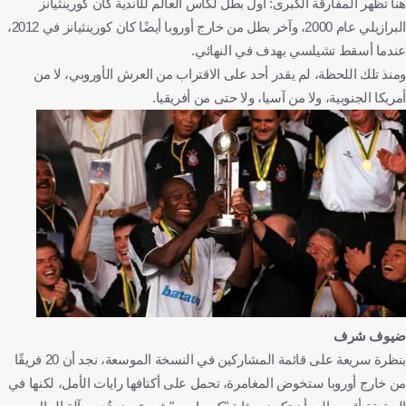
هنا تظهر المفارقة الكبرى: أول بطل لكأس العالم للأندية كان كورينثيانز
البرازيلي عام 2000، وآخر بطل من خارج أوروبا أيضًا كان كورينثيانز في 2012،
عندما أسقط تشيلسي بهدف في النهائي.
ومنذ تلك اللحظة، لم يقدر أحد على الاقتراب من العرش الأوروبي، لا من
أمريكا الجنوبية، ولا من آسيا، ولا حتى من أفريقيا.
ضيوف شرف
بنظرة سريعة على قائمة المشاركين في النسخة الموسعة، نجد أن 20 فريقًا
من خارج أوروبا ستخوض المغامرة، تحمل على أكتافها رايات الأمل، لكنها في