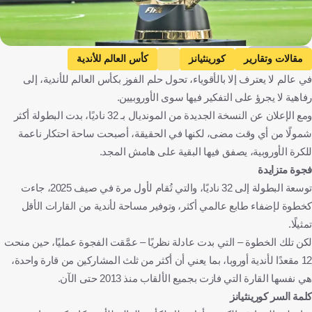
Getty Images
مقالات وتقارير
كورينثيانز
كأس العالم للأندية
في عالم لا يعترف إلا بالأقوياء، تحول حلم الفوز بكأس العالم للأندية، إلى
ريال مدريد
مانشستر سيتي
باريس سان جيرمان
رفاهية لا يجرؤ على التفكير فيها سوى الأوروبيين.
تشيلسي
يوفنتوس
كرة قدم
ومع الإعلان عن النسخة الجديدة من المونديال بـ 32 ناديًا، بدت البطولة أكثر
شمولًا من أي وقت مضى، لكنها في الحقيقة، أصبحت ساحة احتكار ناعمة
للكرة الأوروبية، يصفق فيها البقية على هامش المجد.
فجوة متزايدة
توسعة البطولة إلى 32 ناديًا، والتي تُقام لأول مرة في صيف 2025، جاءت
كخطوة لإضفاء طابع عالمي أكثر، وتوفير مساحة لأندية من القارات الأقل
تمثيلًا.
لكن تلك الخطوة – التي بدت عادلة نظريًا – عمَّقت الفجوة عمليًا، حين منحت
12 مقعدًا لأندية أوروبا، بما يعني أن أكثر من ثلث المشاركين من قارة واحدة،
هي نفسها القارة التي فازت بجميع الألقاب منذ 2013 حتى الآن.
كلمة السر كورينثيانز