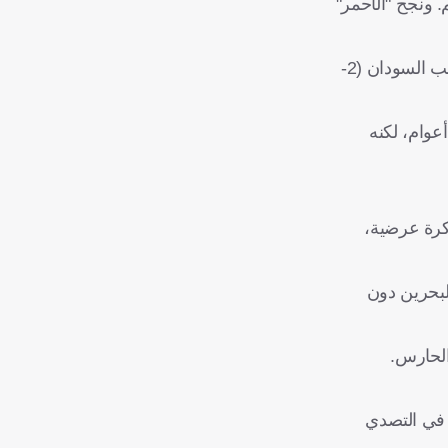
ب فوزين مقابل تعادلين وخسارتين، بينما حققت الصومال فوزًا واحدًا وتعادلًا، وتلقت 4 هزائم. ونجح "الأحمر"
وكان المنتخب العُماني قد أقام معسكر إعداد ناجحًا خلال الأسبوع الماضي، تحضيرًا للقاء الصومال، وحقق خلاله الفوز وديًا على منتخب السودان (2-
ومال، فأنهى سلسلة من 5 هزائم متتالية بفوز مهم (2-1) على البحرين الأسبوع الماضي، وهو أول انتصار للمنتخب منذ نحو 5 أعوام، لكنه
تي في التعامل مع كرة عرضية،
لبحرين دون
 في التصدي