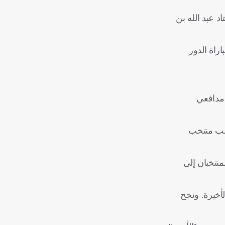
السلبي، على استاد عبد الله بن
راة الدور
 الخميسي كرة خلف مدافعي
ام صبحي لاعب منتخب
منتخبان إلى
لأخيرة. ونجح