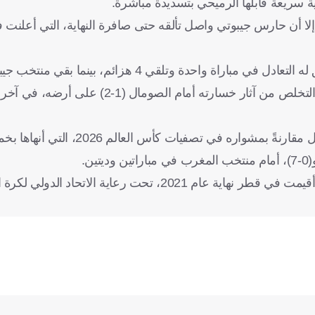
إلا أن حارس جيبوتي واصل تألقه حتى صافرة النهاية، التي أعلنت ف
ويُعد انتصار اليوم هو الأول للبحرين في آخر 6 مباريات، بعدما سبق له التعادل في مباراة واحدة وتلقي 4 
انتصار أو تعادل في آخر 6 مباريات. وتمكن المنتخب البحريني من التخلص من آثار خسارته
وقدم منتخب جيبوتي أداءً جيدًا رغم الخسارة، وظهر بمستوى أفضل مقارنةً بمشواره 
يُذكر أن الجزائر هي حاملة لقب البطولة العربية للمنتخبات، والتي أقيمت في قطر نهاية عام 2021، ت