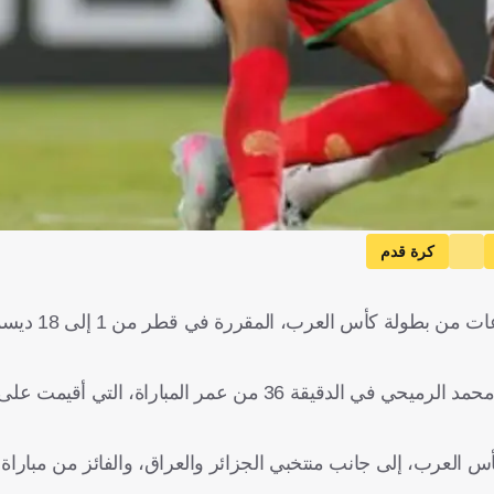
كرة قدم
تأهل منتخبا البحرين وعُمان، مساء 
وتغلب المنتخب البحريني على نظيره جيبوتي (1-0)، بهدف سجله محمد الرميحي في الدقيقة 36 من ع
 العرب، إلى جانب منتخبي الجزائر والعراق، والفائز من مباراة ل