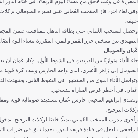
المقررة في وقت لاحق من مساء اليوم الأربعاء، في ختام الدور الت
خليفة.
وحصل المنتخب العُماني على بطاقة التأهل للمنافسة ضمن المجموعة
التمهيدي بين منتخبي جزر القمر واليمن، المقررة مساء اليوم أيضًا.
عُمان والصومال
الصومال إلى زاهر الأغبري، الذي واجه الحارس وسدد كرة قوية مرت
عُمان، في أخطر فرص المباراة للتسجيل.
وتصدى إبراهيم المخيني حارس عُمان لتسديدة صومالية قوية ومفاجئة،
ركلات الترجيح.
وأجرى مدرب المنتخب العُماني تبديلًا خاصًا لركلات الترجيح، بدخو
الراجحي بالفعل في قيادة فريقه للفوز، بعدما تألق في ضربات ال