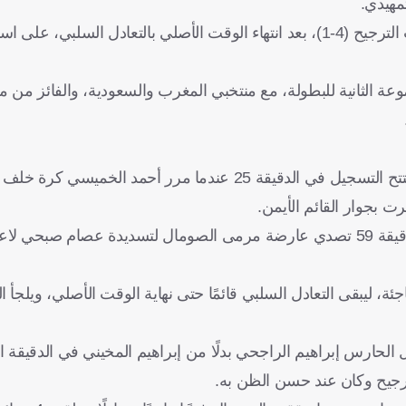
مهيدي.
وفي لقاء آخر، فاز المنتخب العُماني على نظيره الصومالي بركلات الترجيح (4-1)، بعد انتهاء الوقت الأصلي بالتعادل 
 الثانية للبطولة، مع منتخبي المغرب والسعودية، والفائز من مبا
جاء الأداء متوازنًا بين الفريقين في الشوط الأول، وكاد عُمان أن يفتتح التسجيل في الدقيقة 25 عندما مرر أحمد
 بجوار القائم الأيمن.
وتواصل الأداء القوي من المنتخبين في الشوط الثاني، وشهدت الدقيقة 59 تصدي عارضة مرمى الصومال لتسديدة عص
 ليبقى التعادل السلبي قائمًا حتى نهاية الوقت الأصلي، ويلجأ ال
ل الحارس إبراهيم الراجحي بدلًا من إبراهيم المخيني في الدقيقة ا
ترجيح وكان عند حسن الظن به.