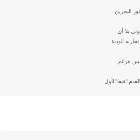
وز البحرين
هزائم، بينما بقي منتخب جيبوتي بلا أي
 أمام الصومال (1-2) على أرضه، في آخر تجاربه الودية
في تصفيات كأس العالم 2026، التي أنهاها بخمس هزائم
حت رعاية الاتحاد الدولي لكرة القدم "فيفا" لأول