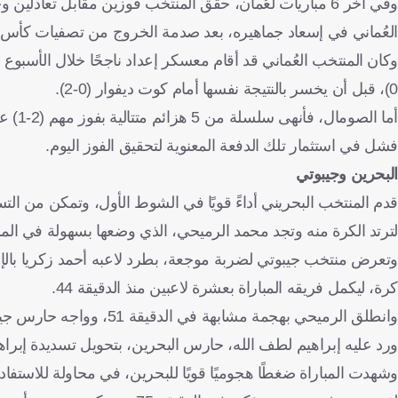
العُماني في إسعاد جماهيره، بعد صدمة الخروج من تصفيات كأس آ
0)، قبل أن يخسر بالنتيجة نفسها أمام كوت ديفوار (0-2).
فشل في استثمار تلك الدفعة المعنوية لتحقيق الفوز اليوم.
البحرين وجيبوتي
لترتد الكرة منه وتجد محمد الرميحي، الذي وضعها بسهولة في الم
وتعرض منتخب جيبوتي لضربة موجعة، بطرد لاعبه أحمد زكريا بالإنذا
كرة، ليكمل فريقه المباراة بعشرة لاعبين منذ الدقيقة 44.
وانطلق الرميحي بهجمة مشابهة في الدقيقة 51، وواجه حارس جيبوتي، لكن الكرة ارتدت من أسفل القائم الأيمن، قبل أن يلتقطها الحارس.
ورد عليه إبراهيم لطف الله، حارس البحرين، بتحويل تسديدة إبراهيم 
وشهدت المباراة ضغطًا هجوميًا قويًا للبحرين، في محاولة للاست