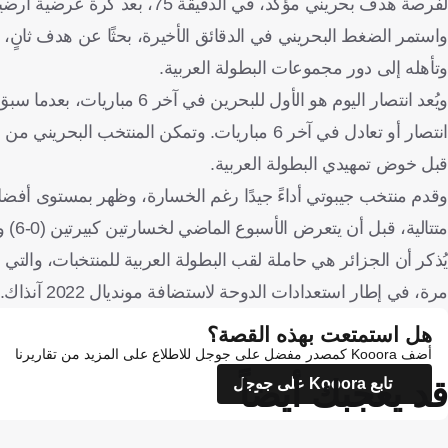
لفرصة هدف بحريني مؤكد، في الدقيقة 75، بعد كرة عرضية أرضية سريعة قابلها الرميحي بتسديدة مباشرة.
واستمر الضغط البحريني في الدقائق الأخيرة، بحثًا عن هدف ثانٍ، 
وتأهله إلى دور مجموعات البطولة العربية.
قبل خوض تمهيدي البطولة العربية.
متتالية، قبل أن يتعرض الأسبوع الماضي لخسارتين كبيرتين (0-6) و(0-7)، أمام منتخب المغرب في مباراتين وديتين.
مرة، في إطار استعدادات الدوحة لاستضافة مونديال 2022 آنذاك.
هل استمتعت بهذه القصة؟
أضف Kooora كمصدر مفضل على جوجل للاطلاع على المزيد من تقاريرنا
قد يعجبك أيضاً
تابع Kooora على جوجل