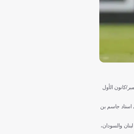
اليوم الأربعاء، إلى دور المجموعات من بطولة كأس العرب، المقررة في قطر من 1 إلى 18 ديسمبر/كانون الأول
مر المباراة، التي أقيمت على استاد جاسم بن
بنان والسودان،