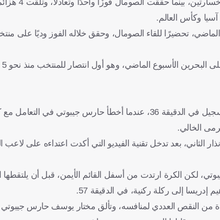
وفي آخر 6 مباريات لعُمان، حقق المنتخ
سيا وكأس العالم.
أما الص
قدم المنتخب البحريني أداءً قويًا في الشوط الأول، وتمكن من التسجيل في الدقيقة 36، عندما أخطأ حارس جيبو
رمى الخالي.
ر الثاني، بعد تدخل تقنية الفيديو التي أكدت اعتداءه على لاعب ا
إدريسا إلى ركلة ركنية، في الدقيقة 57.
فادة من النقص العددي لمنافسه، وتألق مختار يوسف حارس جيبوتي