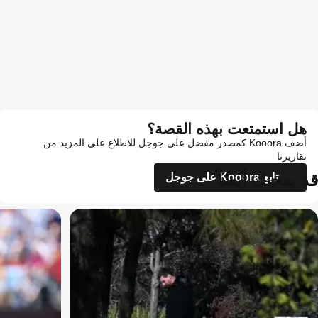
هل استمتعت بهذه القصة؟
أضف Kooora كمصدر مفضل على جوجل للاطلاع على المزيد من
تقاريرنا
قد يعجبك أيضاً
تابع Kooora على جوجل