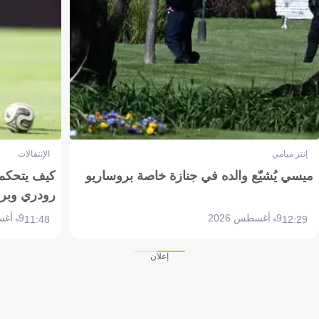
إنتر ميامي
الإنتقالات
ميسي يُشيّع والده في جنازة خاصة بروساريو
كيف يتحكم 
رودري وبر
9 أغسطس 2026
9 أغسطس 2026
11:48
12:29
إعلان