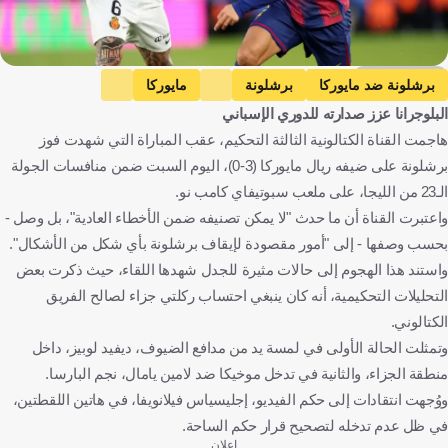
Getty Images
برشلونة ضد مايوركا
برشلونة
مايوركا
البلوجرانا عزز صدارته للدوري الإسباني
الدوري الإسباني
أتلتيكو مدريد ضد برشلونة
أتلتيكو مدريد
هاجمت القناة الكتالونية الثالثة التحكيم، عقب المباراة التي شهدت فوز
كأس ملك إسبانيا
فالنسيا ضد ريال مدريد
فالنسيا
برشلونة على ضيفه ريال مايوركا (3-0)، اليوم السبت ضمن منافسات الجولة
ريال مدريد
إسبانيا
كرة قدم
الـ23 من الليجا، على ملعب سبوتيفاي كامب نو.
واعتبرت القناة أن ما حدث "لا يمكن تصنيفه ضمن الأخطاء العادية"، بل وصل -
بحسب وصفها - إلى "أمور مقصودة لإيقاف برشلونة بأي شكل من الأشكال".
واستند هذا الهجوم إلى حالات مثيرة للجدل شهدها اللقاء، حيث ذكرت بعض
التحليلات التحكيمية، أنه كان ينبغي احتساب ركلتي جزاء لصالح الفريق
الكتالوني.
وتمثلت الحالة الأولى في لمسة يد من مدافع الضيوف، ديفيد لوبيز، داخل
منطقة الجزاء، والثانية في تدخل موخيكا ضد لامين يامال، نجم البارسا.
ووُجهت انتقادات إلى حكم الفيديو، إجليسياس فيلانويفا، في هاتين اللقطتين،
في ظل عدم تدخله لتصحيح قرار حكم الساحة.
إعلان