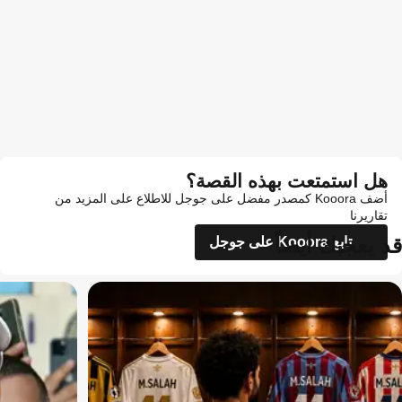
هل استمتعت بهذه القصة؟
أضف Kooora كمصدر مفضل على جوجل للاطلاع على المزيد من
تقاريرنا
قد يعجبك أيضاً
تابع Kooora على جوجل