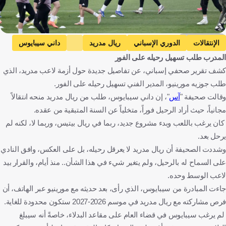
Getty Images
الإنتقالات
الدوري الإسباني
ريال مدريد
داني سيبايوس
المدرب طلب تسهيل رحيله على الفور
جوزيه مورينيو
إسبانيا
البرتغال
كرة قدم
كشف تقرير صحفي إسباني، عن تفاصيل جديدة حول أزمة لاعب مدريد، الذي
طلب جوزيه مورينيو، المدير الفني تسهيل رحيله على الفور.
وقالت صحيفة "
آس
"، إن داني سيبايوس، طلب من ريال مدريد منحه انتقالاً
مجانياً، حيث أراد الرحيل فوراً، متخلياً عن السنة المتبقية من عقده.
كان يرغب باللعب وبدء مشروع جديد، ربما في ريال بيتيس، وربما لا، لكنه لم
يرحل بعد.
وشددت الصحيفة أن ريال مدريد لا يعرقل رحيله، بل على العكس، وافق النادي
على السماح له بالرحيل، ولم يتغير شيء في هذا الشأن.. منذ أيام، والقرار بيد
لاعب الوسط وحده.
جاءت المبادرة من سيبايوس، الذي رأى، بعد حديثه مع مورينيو عبر الهاتف، أن
فرص مشاركته مع ريال مدريد في موسم 2026-2027 ستكون محدودة للغاية.
لم يرغب سيبايوس في قضاء العام على مقاعد البدلاء، خاصةً أنه سيبلغ