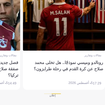
مقالات وتقارير
مقالات وتقارير
رونالدو وميسي نموذجًا.. هل تخلى محمد
فصل جديد بم
صلاح عن كرة القدم في رحلة طرابزون؟
صفقة صلاح
تركيا؟
5 أغسطس 2026
5 أغسطس 2026
14:49
17:29
إعلان