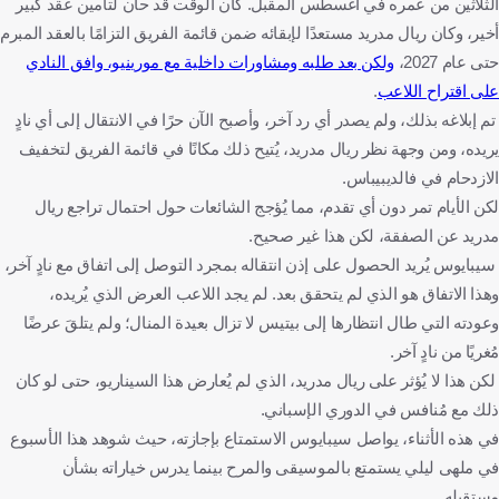
الثلاثين من عمره في أغسطس المقبل. كان الوقت قد حان لتأمين عقد كبير
أخير، وكان ريال مدريد مستعدًا لإبقائه ضمن قائمة الفريق التزامًا بالعقد المبرم
حتى عام 2027،
ولكن بعد طلبه ومشاورات داخلية مع مورينيو، وافق النادي
على اقتراح اللاعب
.
تم إبلاغه بذلك، ولم يصدر أي رد آخر، وأصبح الآن حرًا في الانتقال إلى أي نادٍ
يريده، ومن وجهة نظر ريال مدريد، يُتيح ذلك مكانًا في قائمة الفريق لتخفيف
الازدحام في فالديبيباس.
لكن الأيام تمر دون أي تقدم، مما يُؤجج الشائعات حول احتمال تراجع ريال
مدريد عن الصفقة، لكن هذا غير صحيح.
سيبايوس يُريد الحصول على إذن انتقاله بمجرد التوصل إلى اتفاق مع نادٍ آخر،
وهذا الاتفاق هو الذي لم يتحقق بعد. لم يجد اللاعب العرض الذي يُريده،
وعودته التي طال انتظارها إلى بيتيس لا تزال بعيدة المنال؛ ولم يتلقَ عرضًا
مُغريًا من نادٍ آخر.
لكن هذا لا يُؤثر على ريال مدريد، الذي لم يُعارض هذا السيناريو، حتى لو كان
ذلك مع مُنافس في الدوري الإسباني.
في هذه الأثناء، يواصل سيبايوس الاستمتاع بإجازته، حيث شوهد هذا الأسبوع
في ملهى ليلي يستمتع بالموسيقى والمرح بينما يدرس خياراته بشأن
مستقبله.