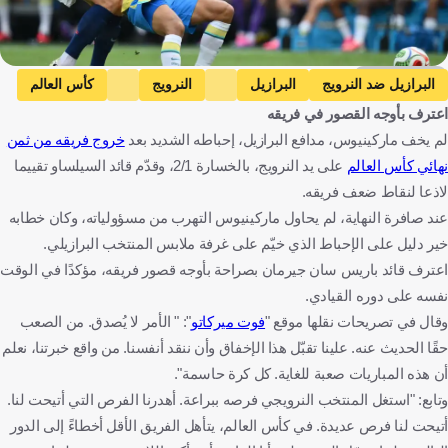
Getty Images
البرازيل ضد النرويج
البرازيل
النرويج
كأس العالم
اعترف بأوجه القصور في فريقه
ماركوينيوس
البرازيل
النرويج
الولايات المتحدة
كرة قدم
لم يخف ماركينيوس، مدافع البرازيل، إحباطه الشديد بعد
خروج فريقه من ثمن
نهائي كأس العالم
على يد النرويج، بالخسارة 2/1، وقدّم قائد السيلساو تقييما
لاذعا لنقاط ضعف فريقه.
عند صافرة النهاية، لم يحاول ماركينيوس التهرب من مسؤولياته، وكان خطابه
خير دليل على الإحباط الذي خيّم على غرفة ملابس المنتخب البرازيلي.
اعترف قائد باريس سان جيرمان بصراحة بأوجه قصور فريقه، مؤكدًا في الوقت
نفسه على دوره القيادي.
وقال في تصريحات نقلها موقع "
فوت ميركاتو
": " الأمر لا يُصدق. من الصعب
حقًا الحديث عنه. علينا تقبّل هذا الإخفاق وأن ننقد أنفسنا. من واقع خبرتنا، نعلم
أن هذه المباريات صعبة للغاية. كل كرة حاسمة".
وتابع: "استغل المنتخب النرويجي فرصه ببراعة. أهدرنا الفرص التي أتيحت لنا.
أتيحت لنا فرص عديدة. في كأس العالم، يتأهل الفريق الأقل أخطاءً إلى الدور