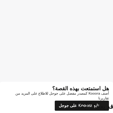
هل استمتعت بهذه القصة؟
أضف Kooora كمصدر مفضل على جوجل للاطلاع على المزيد من
تقاريرنا
قد يعجبك أيضاً
تابع Kooora على جوجل