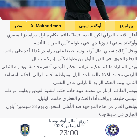
بيراميدز
أوكلاند سيتي
A. Makhadmeh
مصر
أعلن الاتحاد الدولي لكرة القدم "فيفا" طاقم حكام مباراة بيراميدز المصري
نيوزيلندا
الأردن
كرة قدم
وأوكلاند سيتي النيوزيلندي، في بطولة كأس القارات للأندية.
ويحل أوكلاند سيتي بطل أوقيانوسيا ضيفا على بيراميدز غدا الأحد على ملعب
الدفاع الجوي، في الدور الأول من بطولة كأس إنتركونتيننتال.
ويدير المباراة طاقم تحكيم بقيادة الحكم الأردني أدهم مخادمة، ويعاونه الثنائي
الأردني محمد الكلاف المساعد الأول، ومواطنه أحمد الرالي الحكم المساعد
الثاني، بينما الحكم الرابع الإماراتي عادل النقبي.
ويضم الطاقم الإماراتي محمد عبيد خادم حكما لتقنية الفيديو ويعاونه مواطنه
عيسى خليفة، ويراقب أداء الحكام القطري جاسم الهليل.
ويلتقي الفائز من هذه المواجهة ضد الأهلي السعودي يوم 23 سبتمبر/ أيلول
الجاري في مدينة جدة.
دوري أبطال أوقيانوسيا
9 أغسطس 2026
23:00