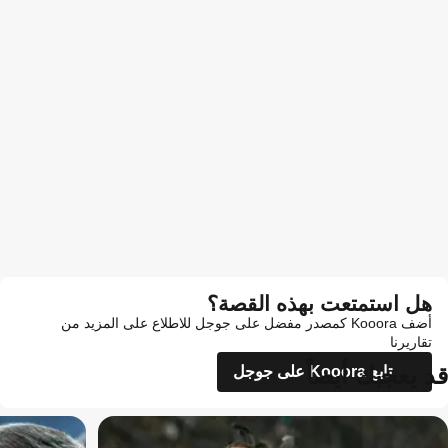
هل استمتعت بهذه القصة؟
أضف Kooora كمصدر مفضل على جوجل للاطلاع على المزيد من
تقاريرنا
قد يعجبك أيضاً
تابع Kooora على جوجل