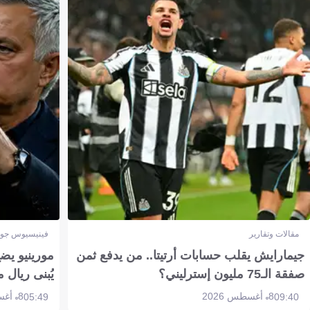
مقالات وتقارير
فينيسيوس جون
جيمارايش يقلب حسابات أرتيتا.. من يدفع ثمن
مورينيو يض
صفقة الـ75 مليون إسترليني؟
يُبنى ريال 
8 أغسطس 2026
8 أغسطس 2026
05:49
09:40