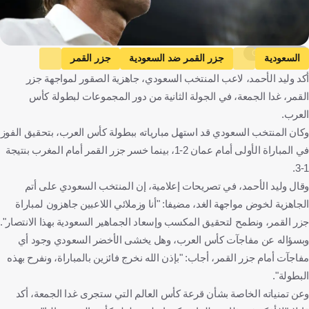
Getty Images
السعودية
جزر القمر ضد السعودية
جزر القمر
أكد وليد الأحمد، لاعب المنتخب السعودي، جاهزية الصقور لمواجهة جزر
كأس العرب
هيرفي رينارد
المملكة العربية السعودية
القمر، غدا الجمعة، في الجولة الثانية من دور المجموعات لبطولة كأس
جزر القمر
فرنسا
كرة قدم
العرب.
وكان المنتخب السعودي قد استهل مبارياته ببطولة كأس العرب، بتحقيق الفوز
في المباراة الأولى أمام عمان 2-1، بينما خسر جزر القمر أمام المغرب بنتيجة
1-3.
وقال وليد الأحمد، في تصريحات إعلامية، إن المنتخب السعودي على أتم
الجاهزية لخوض مواجهة الغد، مضيفا: "أنا وزملائي اللاعبين جاهزون لمباراة
جزر القمر، ونطمح لتحقيق المكسب وإسعاد الجماهير السعودية بهذا الانتصار".
وبسؤاله عن مفاجآت كأس العرب، وهل يخشى الأخضر السعودي وجود أي
مفاجآت أمام جزر القمر، أجاب: "بإذن الله نخرج فائزين بالمباراة، ونفرح بهذه
البطولة".
وعن تمنياته الخاصة بشأن قرعة كأس العالم التي ستجرى غدا الجمعة، أكد