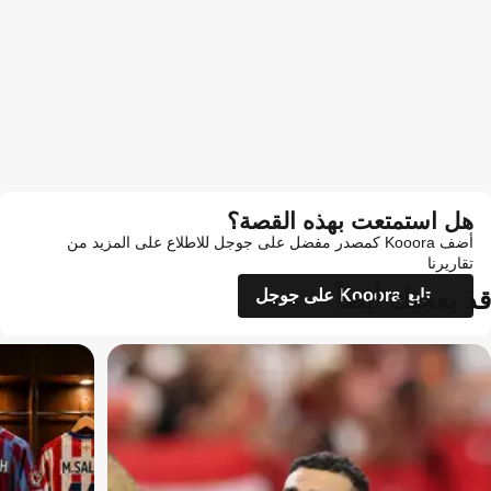
هل استمتعت بهذه القصة؟
أضف Kooora كمصدر مفضل على جوجل للاطلاع على المزيد من
تقاريرنا
قد يعجبك أيضاً
تابع Kooora على جوجل