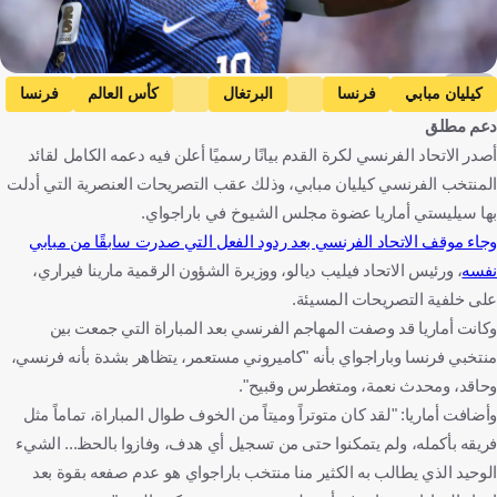
getty
كيليان مبابي
فرنسا
البرتغال
كأس العالم
فرنسا
دعم مطلق
البرتغال
كرة قدم
أصدر الاتحاد الفرنسي لكرة القدم بيانًا رسميًا أعلن فيه دعمه الكامل لقائد
المنتخب الفرنسي كيليان مبابي، وذلك عقب التصريحات العنصرية التي أدلت
بها سيليستي أماريا عضوة مجلس الشيوخ في باراجواي.
وجاء موقف الاتحاد الفرنسي بعد ردود الفعل التي صدرت سابقًا من مبابي
نفسه
، ورئيس الاتحاد فيليب ديالو، ووزيرة الشؤون الرقمية مارينا فيراري،
على خلفية التصريحات المسيئة.
وكانت أماريا قد وصفت المهاجم الفرنسي بعد المباراة التي جمعت بين
منتخبي فرنسا وباراجواي بأنه "كاميروني مستعمر، يتظاهر بشدة بأنه فرنسي،
وحاقد، ومحدث نعمة، ومتغطرس وقبيح".
وأضافت أماريا: "لقد كان متوتراً وميتاً من الخوف طوال المباراة، تماماً مثل
فريقه بأكمله، ولم يتمكنوا حتى من تسجيل أي هدف، وفازوا بالحظ... الشيء
الوحيد الذي يطالب به الكثير منا منتخب باراجواي هو عدم صفعه بقوة بعد