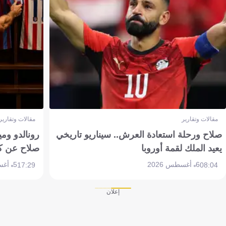
مقالات وتقارير
مقالات وتقارير
صلاح ورحلة استعادة العرش.. سيناريو تاريخي
رونالدو وم
يعيد الملك لقمة أوروبا
صلاح عن ك
6 أغسطس 2026
5 أغسطس 2026
17:29
08:04
إعلان