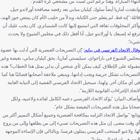
انتهاء المباراة. وهذا برغم أنني لست من مشجعي كرة القدم".
وانتقدت أماريا أيضاً سلوك كيليان مبابي بعد رفضه مصافحة أورلاندو جيل،
قائلة: "إنه فظ، لم يتعلم حتى الكتابة، وبدلاً من حليب الأم كان يمتص جوز الهند،
وأكثر المخلوقات ثقافة التي استمع إليها كانت الشمبانزي. كان يجب عليك أن
ترفع له إصبعك يا أورلاندو جيل، أنا أفعل ذلك في مجلس الشيوخ ولا يحدث
شيء".
وقال الاتحاد الفرنسي في بيانه:
"إن التصريحات العنصرية التي أدلت بها عضوة
مجلس الشيوخ في باراجواي، سيليستي أماريا، بحق كيليان مبابي، بغيضة وغير
مقبولة على الإطلاق. كيف يمكن لأي شخص أن يدلي بمثل هذا الخطاب؟ هذه
التصريحات تشكل جريمة ويجب إدانتها، وينبغي ملاحقة أصحابها قضائيًا هنا كما
في أي مكان آخر. ولهذا، سيحيل الاتحاد الفرنسي القضية إلى النيابة العامة
لاتخاذ الإجراءات القانونية اللازمة".
وأضاف البيان: "يؤكد الاتحاد الفرنسي دعمه الكامل لقائده ولاعبيه، ولكل
ضحايا مثل هذه التصريحات البغيضة بشكل عام".
وتابع: "يواصل الاتحاد التزامه بمكافحة العنصرية وجميع أشكال التمييز أكثر من
أي وقت مضى. إن مثل هذه التصريحات تسيء إلى من يطلقها وإلى من يروج
لها. ولاعبو المنتخب الفرنسي يمثلون فرنسا، وبالتالي فإن الإساءة الموجهة
إليهم هي إساءة إلى وطننا".