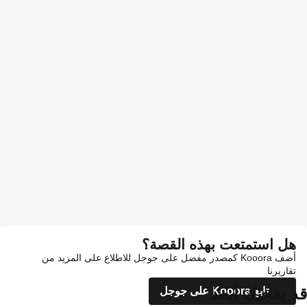
هل استمتعت بهذه القصة؟
أضف Kooora كمصدر مفضل على جوجل للاطلاع على المزيد من
تقاريرنا
قد يعجبك أيضاً
تابع Kooora على جوجل