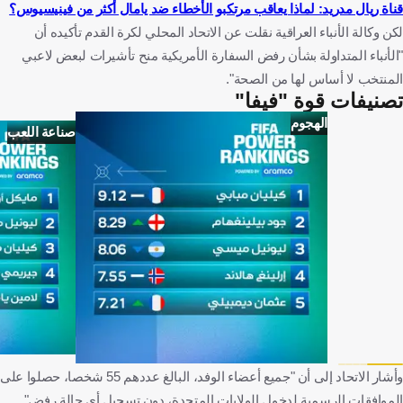
قناة ريال مدريد: لماذا يعاقب مرتكبو الأخطاء ضد يامال أكثر من فينيسيوس؟
لكن وكالة الأنباء العراقية نقلت عن الاتحاد المحلي لكرة القدم تأكيده أن
"الأنباء ​المتداولة بشأن رفض السفارة الأمريكية منح تأشيرات لبعض لاعبي
المنتخب لا أساس لها من ​الصحة".
تصنيفات قوة "فيفا"
الهجوم
صناعة اللعب
وأشار الاتحاد إلى أن "جميع أعضاء الوفد، البالغ عددهم 55 شخصا، حصلوا على
الموافقات الرسمية لدخول الولايات المتحدة، دون تسجيل أي حالة رفض".