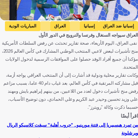
Getty Images
إسبانيا ضد العراق
إسبانيا
العراق
المباريات الودية
العراق سيواجه السنغال وفرنسا والنرويج في الدور الأول
العراق ضد النرويج
النرويج
كأس العالم
فرنسا ضد العراق
نفى العراق، اليوم الأربعاء، صحة تقارير تحدثت عن رفض السلطات الأمريكية
فرنسا
السنغال ضد العراق
السنغال
منح تأشيرات لبعض لاعبي المنتخب الوطني المشارك في كأس العالم ​2026،
الولايات المتحدة الأمريكية ضد السنغال
مؤكدا أن جميع أفراد ‌الوفد حصلوا على الموافقات الرسمية لدخول الولايات
الولايات المتحدة الأمريكية
المتحدة.
وكانت تقارير محلية ودولية قد أشارت إلى أن المنتخب العراقي يواجه أزمة،
الولايات المتحدة الأمريكية ضد باراجواي
باراجواي
قبل مشاركته المرتقبة في كأس العالم، بعد غياب دام 40 عاما، بسبب ​مزاعم
تركيا ضد الولايات المتحدة الأمريكية
تركيا
إسبانيا
العراق
رفض منح تأشيرات دخول لعدد من اللاعبين، من بينهم إبراهيم ​بايش ومهند
النرويج
الولايات المتحدة
فرنسا
السنغال
كندا
باراغواي
علي وزيد تحسين وحيدر عبد الكريم وعلي الحمادي، دون ⁠توضيح الأسباب،
تركيا
كرة قدم
حسبما ذكرت وكالة "رويترز".
اقرأ أيضًا
من تمرد هيسبيريا إلى فتنة مورينيو.. "حروب أهلية" سبقت كلاسيكو الريال
وبرشلونة