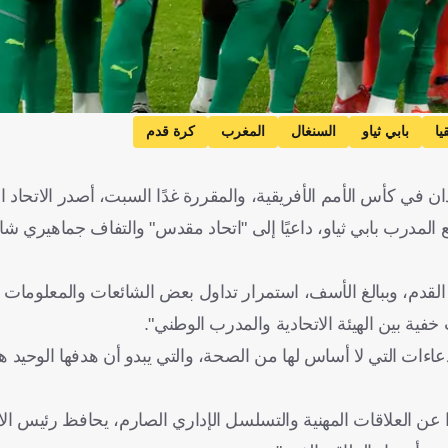
يا
بابي ثياو
السنغال
المغرب
كرة قدم
قبة في دور الـ16 أمام منتخب السودان في كأس الأمم الأفريقية، والمقررة غدًا السبت، أصدر الا
 مع المدرب بابي ثياو، داعيًا إلى "اتحاد مقدس" والتفاف جماهيري 
رة القدم، وببالغ الأسف، استمرار تداول بعض الشائعات والمعلومات 
فية بين الهيئة الاتحادية والمدرب الوطني".
ادعاءات التي لا أساس لها من الصحة، والتي يبدو أن هدفها الوحيد 
دًا عن العلاقات المهنية والتسلسل الإداري الصارم، يحافظ رئيس الا