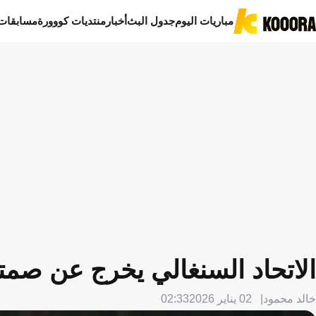
مباريات اليوم
جدول البث
أخبار
منتديات كووورة
مسابقات
الاتحاد السنغالي يخرج عن صمته 
خالد محمود
02 يناير 2026
02:33