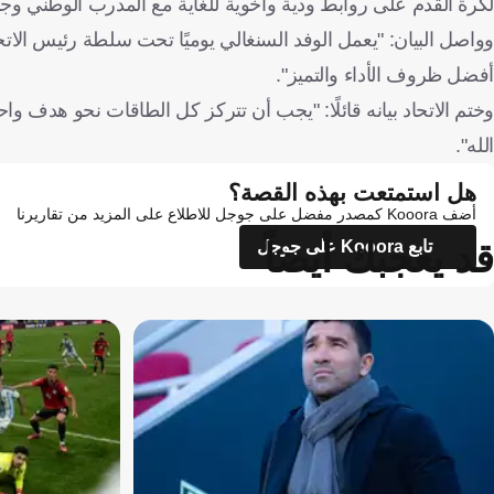
لكرة القدم على روابط ودية وأخوية للغاية مع المدرب الوطني وجم
وواصل البيان: "يعمل الوفد السنغالي يوميًا تحت سلطة رئيس الات
أفضل ظروف الأداء والتميز".
الله".
هل استمتعت بهذه القصة؟
أضف Kooora كمصدر مفضل على جوجل للاطلاع على المزيد من تقاريرنا
قد يعجبك أيضاً
تابع Kooora على جوجل