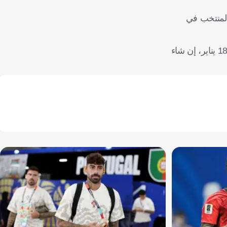
المنتخب في
وختم الاتحاد بيانه قائلًا: "يجب أن تتركز كل الطاقات نحو هدف واحد وحيد، وهو مرافقة أسودنا نحو النصر النهائي والتتويج مساء يوم 18 يناير، إن شاء