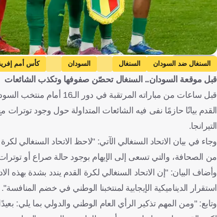
Getty Images
السنغال ضد السودان
السنغال
السودان
كأس أمم إفريق
قبل موقعة السودان.. السنغال تحصّن صفوفها وتكذب الشائعات
قبل ساعات من مباراته المرت
القدم بيانًا حازمًا نفى فيه الشائعات المتداولة حول وجود توترات
التيرانجا.
وجاء في بيان الاتحاد السنغالي الآتي: "لاحظ الاتحاد السنغالي لك
من الصحافة، والتي تسعى إلى الإيهام بوجود حالة صراع أو توترات خ
وأضاف البيان: "إن الاتحاد السنغالي لكرة القدم يندد بشدة بهذه ال
استقرار الديناميكية الإيجابية لمنتخبنا الوطني في خضم المنافسة".
وتابع: "ومن المهم تذكير الرأي العام الوطني والدولي بما يلي: بعي