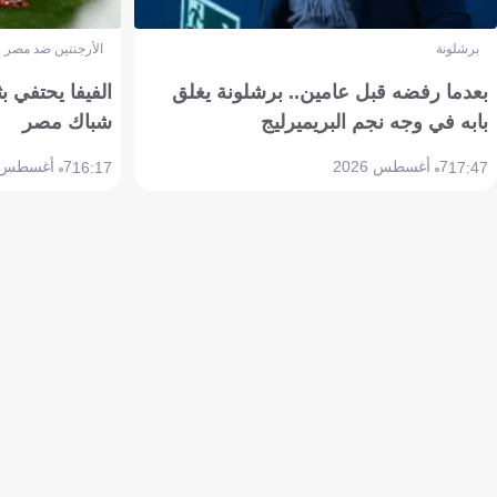
برشلونة
الأرجنتين ضد مصر
بعدما رفضه قبل عامين.. برشلونة يغلق
الفيفا يحتفي بث
بابه في وجه نجم البريميرليج
شباك مصر
7 أغسطس 2026
7 أغسطس 2026
16:17
17:47