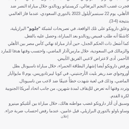
فجرت غضب النجم البرتغالي، كريستيانو رونالدو، خلال مباراة النصر ضد
الأهلي، يوم 22 سبتمبر/أيلول 2023 بالدوري السعودي، عندما فاز العالمي
بنتيجة (4-3).
وعلق دارونكو على تلك الواقعة، في تصريحات لشبكة
"جلوبو"
البرازيلية،
كاشفًا أنه طلب قميص رونالدو بعد المباراة، وحصل عليه بالفعل.
كما أشعل ذات الحكم الجدل، حين أدار مباراة نهائي كأس مصر بين الأهلي
والزمالك في السعودية، خلال مارس/آذار الماضي، واحتسب وقتها هدفا للمارد
الأحمر، أدى لاعتراض لاعبي الفريق الأبيض.
ورفض دارونكو أيضا إشهار البطاقة الحمراء، خلال مباراة ناسيونال بطل
أوروجواي ضد ريفر بليت الأرجنتيني، في كوبا ليبرتادوريس، يوم 8 مايو/آيار
الماضي، وذلك في لعبة شهدت خطأً عنيفًا ضد لاعب من ناسيونال.
وتردد وقتها أنه تعرض للإيقاف لمدة شهرين، من جانب اتحاد أمريكا الجنوبية
لكرة القدم.
وسبق أن أثار دارونكو غضب مواطنه هالك، خلال مباراة بين أتلتيكو مينيرو
وساو باولو بالدوري البرازيلي، قبل عامين، عندما رفض احتساب ضربة جزاء.
إعلان