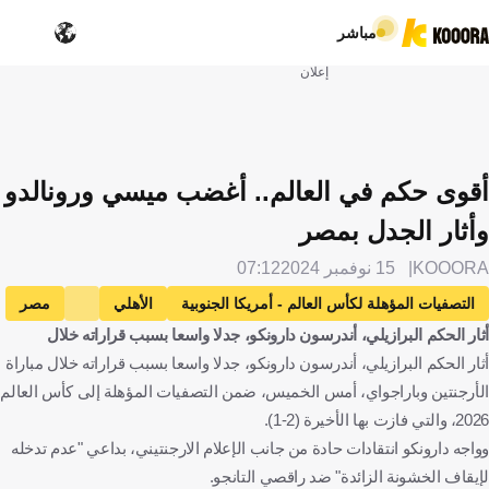
مباشر
إعلان
أقوى حكم في العالم.. أغضب ميسي ورونالدو
وأثار الجدل بمصر
KOOORA
15 نوفمبر 2024
07:12
التصفيات المؤهلة لكأس العالم - أمريكا الجنوبية
الأهلي
مصر
أثار الحكم البرازيلي، أندرسون دارونكو، جدلا واسعا بسبب قراراته خلال
الزمالك
النصر
المملكة العربية السعودية
أثار الحكم البرازيلي، أندرسون دارونكو، جدلا واسعا بسبب قراراته خلال مباراة
ريفر بليت
الأرجنتين
الأرجنتين
باراجواي
الأرجنتين وباراجواي، أمس الخميس، ضمن التصفيات المؤهلة إلى كأس العالم
باراغواي
أورغواي
كريستيانو رونالدو
البرتغال
ليونيل ميسي
2026، والتي فازت بها الأخيرة (2-1).
كرة قدم
وواجه دارونكو انتقادات حادة من جانب الإعلام الارجنتيني، بداعي "عدم تدخله
لإيقاف الخشونة الزائدة" ضد راقصي التانجو.