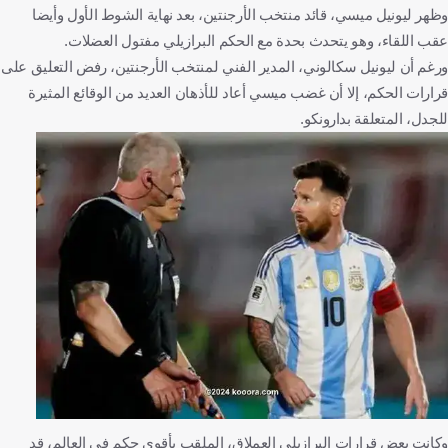
وظهر ليونيل ميسي، قائد منتخب الأرجنتين، بعد نهاية الشوط الأول وأيضا
عقب اللقاء، وهو يتحدث بحدة مع الحكم البرازيلي مفتول العضلات.
ورغم أن ليونيل سكالوني، المدير الفني لمنتخب الأرجنتين، رفض التعليق على
قرارات الحكم، إلا أن غضب ميسي أعاد للأذهان العديد من الوقائع المثيرة
للجدل، المتعلقة بدارونكو.
وكانت بعض قرارات البرازيلي العملاق، الملقب بأقوى حكم في العالم، قد