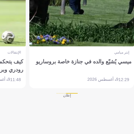
إنتر ميامي
الإنتقالات
ميسي يُشيّع والده في جنازة خاصة بروساريو
كيف يتحكم 
رودري وبر
9 أغسطس 2026
9 أغسطس 2026
11:48
12:29
إعلان