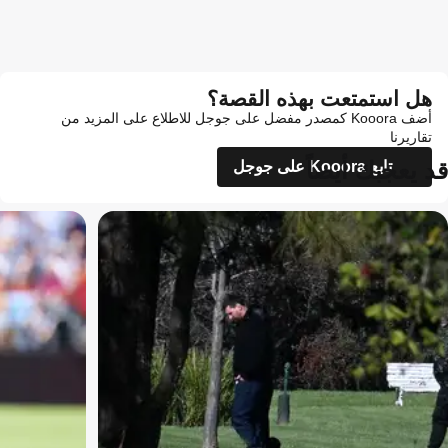
هل استمتعت بهذه القصة؟
أضف Kooora كمصدر مفضل على جوجل للاطلاع على المزيد من
تقاريرنا
قد يعجبك أيضاً
تابع Kooora على جوجل