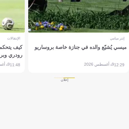
إنتر ميامي
الإنتقالات
ميسي يُشيّع والده في جنازة خاصة بروساريو
كيف يتحكم 
رودري وبر
9 أغسطس 2026
9 أغسطس 2026
11:48
12:29
إعلان