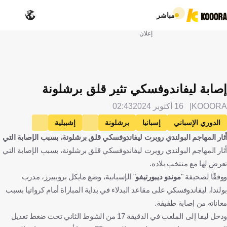
مباشر
إعلان
إصابة ليفاندوفسكي تثير قلق برشلونة
KOOORA
16 أكتوبر 2024
02:43
الدوري الإسباني
إسبانيا
برشلونة
إشبيلية
أثار المهاجم البولندي روبرت ليفاندوفسكي قلق برشلونة، بسبب الإصابة التي
بولندا
بولندا
كرواتيا
كرواتيا
أثار المهاجم البولندي روبرت ليفاندوفسكي قلق برشلونة، بسبب الإصابة التي
روبرت ليفاندوفسكي
كرة قدم
تعرض لها مع منتخب بلاده.
ووفقًا لصحيفة "
موندو ديبورتيفو
" الإسبانية، وضع مايكل بروبييرز، مدرب
بولندا، ليفاندوفسكي على مقاعد البدلاء في بداية المباراة أمام كرواتيا بسبب
معاناته من إصابة طفيفة.
ودخل ليفا إلى الملعب في الدقيقة 17 من الشوط الثاني تحت ضغط تعديل