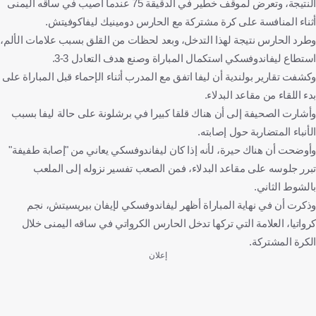
النتيجة، وتعرض لموقف خطير في الدقيقة 75 عندما أصيب في ساقه اليمنى
أثناء المنافسة على كرة مشتركة مع الحارس دومينيك ليفاكوفيتش.
وطرد الحارس نتيجة لهذا التدخل، وبعد لحظات من القلق بسبب علامات الألم،
استطاع ليفاندوفسكي استكمال المباراة وصنع هدف التعادل 3-3.
وكشفت تقارير بولندية أن ليفا اتفق مع المدرب أثناء الإحماء قبل المباراة على
بدء اللقاء من مقاعد البدلاء.
وأشارت الصحيفة إلى أن هناك قلقا كبيرا في برشلونة على حالة ليفا بسبب
الأنباء المتضاربة حول إصابته.
وأوضحت أن هناك حيرة، لأنه إذا كان ليفاندوفسكي يعاني من "إصابة طفيفة"
تبرر جلوسه على مقاعد البدلاء، فمن الصعب تفسير نزوله إلى الملعب
بالشوط الثاني.
وذكرت أن في نهاية المباراة أظهر ليفاندوفسكي لإيفان بيريسيتش، نجم
كرواتيا، العلامة التي تركها تدخل الحارس الكرواتي في ساقه اليمنى خلال
الكرة المشتركة.
إعلان