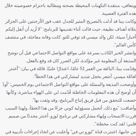
ويتعافى، منتقدة التكهنات المحيطة بصحته ومطالبة باحترام خصوصيته خلال
هذه الفترة العصيبة.
وكانت بينا قد أدلت بالتصريح المثير للجدل عقب فوز الأرجنتين على الجزائر
بثلاثة أهداف نظيفة، حيث قالت أثناء تقديمها للبرنامج: "لا أريد أن أنقل إليكم
أخباراً سيئة، لكن والد ميسي قد توفي للتو. كانت وفاته مفاجئة، في منتصف
كأس العالم".
وانتشر الخبر الكاذب بسرعة على مواقع التواصل الاجتماعي قبل أن توضح
المذيعة أن المعلومة غير مؤكدة، لكن الضرر كان قد وقع بالفعل.
وقدّمت بينا، البالغة من العمر 51 عامًا، اعتذارًا علنيًا، قائلة في بيان: "أعتذر
لعائلة ميسي. أشعر بخجل شديد لمشاركتي في هذا الخطأ".
وأوضحت المذيعة والممثلة على مواقع التواصل الاجتماعي يوم الخميس: "أودّ
أن أوضح أن هذه المعلومات الخاطئة قُدّمت لي على الهواء مباشرة، وكأنها
خضعت للتحقق من قبل فريق إنتاج البرنامج، وقد وثقت بها".
وأضافت: "مع ذلك، أتحمل مسؤولية كوني جزءًا من هذا الخطأ، ولهذا السبب
قررت الانسحاب وإنهاء مشاركتي في برنامج لوزو. أعتذر مجددًا من صميم
قلبي؛ لقد كنت مخطئة".
من جانبها، اعتذرت قناة "لوزو تي في" وأعلنت عن اتخاذ إجراءات تأديبية في