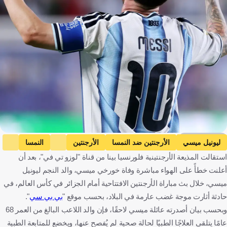
Getty Images
ليونيل ميسي
الأرجنتين ضد النمسا
الأرجنتين
النمسا
استقالت المذيعة الأرجنتينية فلورنسيا بينا من قناة "لوزو تي في"، بعد أن
كأس العالم
الأرجنتين
النمسا
الولايات المتحدة
كرة قدم
أعلنت خطأً على الهواء مباشرة وفاة خورخي ميسي، والد النجم ليونيل
ميسي، خلال بث مباراة الأرجنتين الافتتاحية أمام الجزائر في كأس العالم، في
حادثة أثارت موجة غضب عارمة في البلاد، بحسب موقع "
بي بي سي
".
وبحسب بيان أصدرته عائلة ميسي لاحقًا، فإن والد اللاعب البالغ من العمر 68
عامًا يتلقى العلاجًا الطبيًا لحالة صحية لم يُفصح عنها، ويخضع للمتابعة الطبية