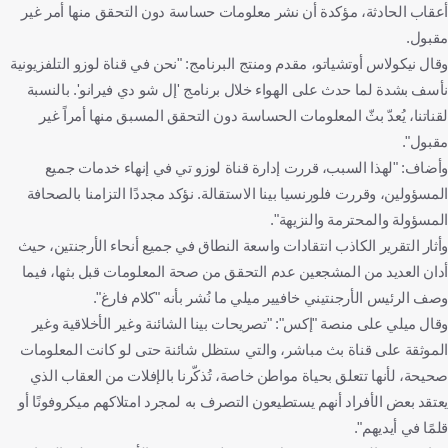
أعقاب الحادثة، مؤكدة أن نشر معلومات حساسة دون التحقق منها أمر غير
مقبول.
وقال نيكولاس أوتشياتو، مقدم ومنتج البرنامج: "نحن في قناة لوزو التلفزيونية
نأسف بشدة لما حدث على الهواء خلال برنامج 'إل شو دي فيرانو'. بالنسبة
لقناتنا، يُعدّ بثّ المعلومات الحساسة دون التحقق المسبق منها أمراً غير
مقبول".
وأضاف: "لهذا السبب، قررت إدارة قناة لوزو تي في إنهاء خدمات جميع
المسؤولين، وقررت فلورنسيا بينا الاستقالة. نؤكد مجددًا التزامنا بالصحافة
المسؤولة والمحترمة والنزيهة".
وأثار التقرير الكاذب انتقادات واسعة النطاق في جميع أنحاء الأرجنتين، حيث
أدان العديد من المشجعين عدم التحقق من صحة المعلومات قبل بثها، فيما
وصف الرئيس الأرجنتيني خافيير ميلي ما نُشر بأنه "كلام فارغ".
وقال ميلي على منصة "إكس": "تصريحات بينا الشائنة وغير الأخلاقية وغير
الموثقة على قناة بث مباشر، والتي ستظل شائنة حتى لو كانت المعلومات
صحيحة، لأنها تتعلق بحياة مواطن خاصة، تُذكّرنا بالإفلات من العقاب الذي
يعتقد بعض الأفراد أنهم يستطيعون التصرف به لمجرد امتلاكهم ميكروفونًا أو
قلمًا في أيديهم".