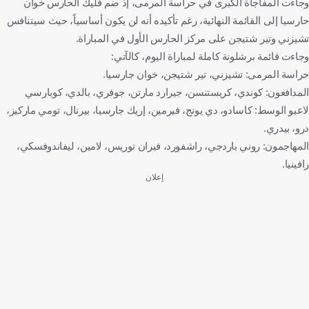
وجاءت المفاجأة الكبرى في حراسة المرمى، إذ ضم فليك الحارس خوان
حارسيا إلى القائمة النهائية، رغم تأكيده أنه لن يكون أساسياً، حيث سيتنافس
تشيزني وتير شتيجن على مركز الحارس الأول في المباراة.
وجاءت قائمة برشلونة كاملة لمباراة اليوم، كالآتي:
حراسة المرمى: تشيزني، تير شتيجن، خوان جارسيا.
المدافعون: كوندي، كريستنسن، جيرارد مارتن، جوفري، بالدي، كوبارسي
لاعبو الوسط: كاسادو، دي يونج، فيرمين، إريك جارسيا، بيرنال، تومي ماركيز،
درو، بيدري.
المهاجمون: روني باردجي، راشفورد، فيران توريس، لامين، ليفاندوفسكي،
رافينيا.
إعلان