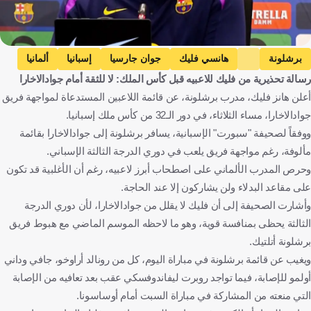
برشلونة
هانسي فليك
جوان جارسيا
إسبانيا
ألمانيا
رسالة تحذيرية من فليك للاعبيه قبل كأس الملك: لا للثقة أمام جوادالاخارا
كرة قدم
أعلن هانز فليك، مدرب برشلونة، عن قائمة اللاعبين المستدعاة لمواجهة فريق
جوادالاخارا، مساء الثلاثاء، في دور الـ32 من كأس ملك إسبانيا.
ووفقاً لصحيفة "سبورت" الإسبانية، يسافر برشلونة إلى جوادالاخارا بقائمة
مألوفة، رغم مواجهة فريق يلعب في دوري الدرجة الثالثة الإسباني.
وحرص المدرب الألماني على اصطحاب أبرز لاعبيه، رغم أن الأغلبية قد تكون
على مقاعد البدلاء ولن يشاركون إلا عند الحاجة.
وأشارت الصحيفة إلى أن فليك لا يقلل من جوادالاخارا، لأن دوري الدرجة
الثالثة يحظى بمنافسة قوية، وهو ما لاحظه الموسم الماضي مع هبوط فريق
برشلونة أتلتيك.
ويغيب عن قائمة برشلونة في مباراة اليوم، كل من رونالد أراوخو، جافي وداني
أولمو للإصابة، فيما تواجد روبرت ليفاندوفسكي عقب بعد تعافيه من الإصابة
التي منعته من المشاركة في مباراة السبت أمام أوساسونا.