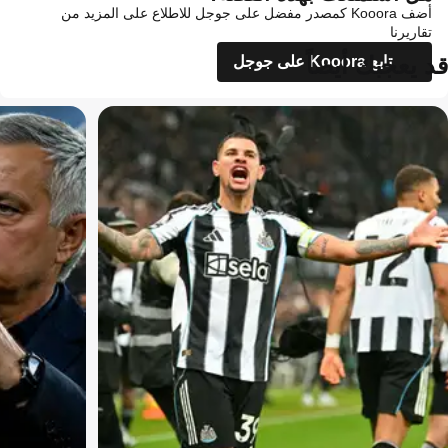
أضف Kooora كمصدر مفضل على جوجل للاطلاع على المزيد من
تقاريرنا
قد يعجبك أيضاً
تابع Kooora على جوجل