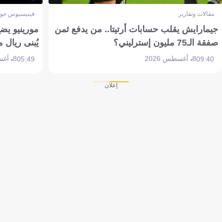
مقالات وتقارير
فينيسيوس جون
جيمارايش يقلب حسابات أرتيتا.. من يدفع ثمن
مورينيو يض
صفقة الـ75 مليون إسترليني؟
يُبنى ريال 
8 أغسطس 2026
8 أغسطس 2026
05:49
09:40
إعلان