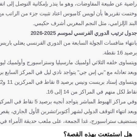
راضية عن طبيعة المفاوضات، وهو ما ينذر بإمكانية التوصل إلى اتف
وختمت تقريرها بأن لويس كامبوس اعتاد تثبيت جزء من الراتب مع 
البند الإلزامي، مثل النجم المغربي أشرف حكيمي.
جدول ترتيب الدوري الفرنسي لموسم 2025-2026
بانتهاء منافسات الجولة السابعة من الدوري الفرنسي يعتلي باري
برصيد 16 نقطة.
ويتساوى خلفه الثلاثي أولمبيك مارسيليا وستراسبورج وأولمبيك ليون برصيد 15 نقطة لكل منهم، ثم يليهم موناكو ولانس برصيد 13
وبعد تعادله مع "بي إس جي" يتواجد نادي ليل في المركز السابع برصيد 11 نقطة، وخلفه باريس إف سي وتولوز ورين برصيد 10 نقاط 
نقاط لكل منهم في المراكز من 14 إلى 16.
وفي مراكز الهبوط المباشر يتواجد أنجيه برصيد 5 نقاط في المركز 17، في حين يتذيل ميتز الترتيب برصيد نقطتين فقط بالمركز 18.
وبعد انتهاء التوقف الدولي لشهر أكتوبر/تشربن الأول الجاري، يق
يستضيف ستراسبورج، غدا الجمعة، على ملعب حديقة الأمراء في 
هل استمتعت بهذه القصة؟