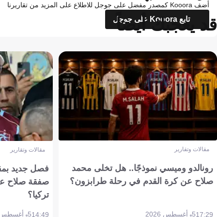
أضف Kooora كمصدر مفضل على جوجل للاطلاع على المزيد من تقاريرنا
قد يعجبك أيضاً
تابع Kooora على جوجل
مقالات وتقارير
مقالات وتقارير
رونالدو وميسي نموذجًا.. هل تخلى محمد
فصل جديد بمقاي
صلاح عن كرة القدم في رحلة طرابزون؟
صفقة صلاح عن
تركيا؟
5 أغسطس 2026
5 أغسطس 2026
14:49
17:29