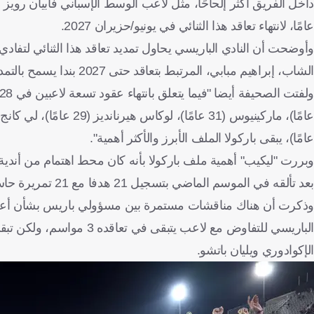
عامًا، لانتهاء تعاقد هذا الثنائي في يونيو/حزيران 2027.
الشاب، إبراهيم مبابي، المرتبط بتعاقد حتى 2027 بندا يسمح بالتمديد لعام إضافي.
عامًا)، يبقى باركولا الملف الأبرز والأكثر أهمية".
وبررت "ليكيب" أهمية ملف باركولا بأنه كان محط اهتمام من أندية
بعد تألقه في الموسم الماضي بتسجيل 21 هدفا مع 21 تمريرة حاسمة في 64 مباراة بجميع المسابقات.
الباريسي للتفاوض مع لاعب 
الإكوادوري ويليان باتشو.