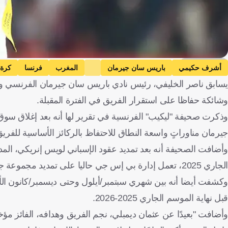
Getty Images
أشرف حكيمي
باريس سان جيرمان
المغرب
فرنسا
كرة 
يسابق ناصر الخليفي، رئيس نادي باريس سان جيرمان الفرنسي وذ
وشائكة حفاظا على استقرار الفريق في الفترة المقبلة.
وذكرت صحيفة "ليكيب" الفرنسية في تقرير لها أنه بعد إغلاق سوق 
جيرمان مناوراتٍ واسعة النطاق للاحتفاظ بالركائز الأساسية للفري
وأضافت الصحيفة أنه بعد تمديد عقود الإسباني لويس إنريكي، المدي
الجاري 2025، تعمل إدارة بي إس جي حاليا على تمديد مجموعة جديدة من العقود.
وكشفت أيضا أنه بين شهري سبتمبر/أيلول وحتى ديسمبر/كانون الأو
قبل نهاية الموسم الجاري 2025-2026.
وأضافت "بعيدًا عن عثمان ديمبلي، نجم الفريق وهدافه، الفائز مؤخ