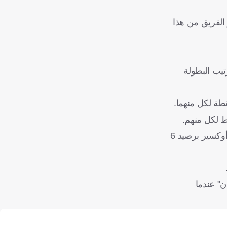
الفريق من هذا
تيب البطولة
ويتساوى إستاد بريست ونيس برصيد 8 نقاط في المركزين 11 و12، ومن خلفهما لوريان (7 نقاط) في المركز 13، ثم لوهافر ونانت أوكسير برصيد 6
ن" عندما