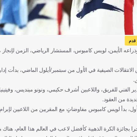
قدم
راعه الأيمن، لويس كامبوس، المستشار الرياضي، الزمن لإنجاز
الانتقالات الصيفية في الأول من سبتمبر/أيلول الماضي، بدأت إد
ق.
ر الفني للفريق، واللاعبين أشرف حكيمي، ونونو مينديس، وفيتينيا
ل، بدأ لويس كامبوس مفاوضاتٍ مع المقربين من اللاعبين لإبرام
را بجائزة الكرة الذهبية كأفضل لاعب في العالم هذا العام، هناك