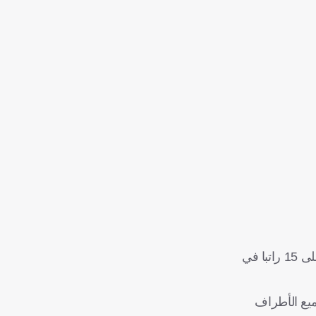
وكشفت "ليكيب" أن إدارة بي إس جي عرضت على باتشو تمديد تعاقده لموسمين إضافيين حتى صيف 2031 مع وضعه في قائمة أعلى 15 راتبا في
ميع الأطراف