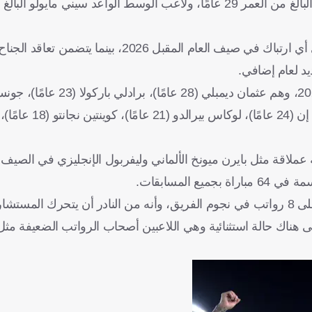
وأوضحت أن النادي الباريسي يحاول تمديد تعاقد هذا الثنائي لتفادي أي ارتباك في صيف العام المقبل 6
 عملاقة مثل بايرن ميونخ الألماني وليفربول الإنجليزي في الصيف
وذكرت أن هناك مناقشات مستمرة بين مسؤولي باريس بشأن أعلى 8 رواتب في نجوم الفريق، وأنه من النادر أن يت
يتبقى في تعاقده 3 مواسم، ولكن تبقى هناك حالة استثنائية وهي اللاعبين أصحاب الرواتب الضعيفة