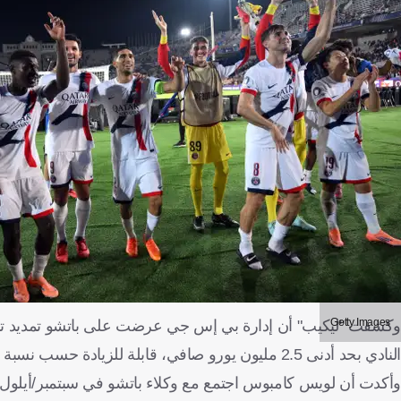
Getty Images
النادي بحد أدنى 2.5 مليون يورو صافي، قابلة للزيادة حسب نسبة المشاركة في المباريات.
وأكدت أن لويس كامبوس اجتمع مع وكلاء باتشو في سبتمبر/أيلول ا