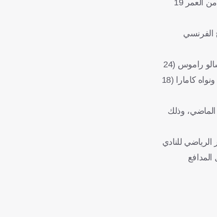
داخل الفريق أكثر إلحاحًا، مثل لاعب الوسط الإسباني فابيان رويز البالغ من العمر 29 عامًا، ولاعب الوسط الواعد سيني مايولو البالغ من العمر 19
202، بينما يتضمن تعاقد الجناح الفرنسي
ولفتت الصحيفة أيضا "فيما يتعلق بانتهاء عقود تسعة لاعبين في 2028، وهم عثمان ديمبلي (28 عامًا)، برادلي باركولا (23 عامًا)، جونسالو راموس (24
عامًا)، ماركينيوس (31 عامًا)، لوكاس هيرنانديز (29 عامًا)، لي كانج إن (24 عامًا)، لوكاس بيرالدو (21 عامًا)، كوينتين نجانتو (18 عامًا)، ونواه كامارا (18
 الماضي، وذلك
حرك المستشار الرياضي للنادي
 مثل المدافع