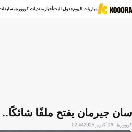
مباريات اليوم
جدول البث
أخبار
منتديات كووورة
مسابقات
سان جيرمان يفتح ملفًا شائكًا.
كووورة
16 أكتوبر 2025
02:44