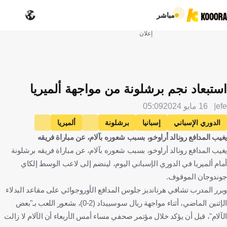
مباشر
إعلان
استبعاد نجم برشلونة من مواجهة ألميريا
efe
16 مايو 2024
05:09
الدوري الإسباني
إسبانيا
برشلونة
ألميريا
يغيب المدافع رونالد أراوخو، بسبب شعوره بآلام، عن مباراة فريقه
تشافي هرنانديز
إلكاي جوندوجان
ألمانيا
فرينكي دي يونج
يغيب المدافع رونالد أراوخو، بسبب شعوره بآلام، عن مباراة فريقه برشلونة
هولندا
رونالد أراوخو
أورغواي
مارك كاسادو
كرة قدم
أمام ألميريا في الدوري الإسباني اليوم، لينضم إلى لاعب الوسط إلكاي
جوندوجان الموقوف.
وبرر المدرب تشافي هرنانديز جلوس المدافع الأوروجوائي على مقاعد البدلاء
الإثنين الماضي، أثناء مواجهة ريال سوسييداد (2-0)، بشعور اللعب بـ"بعض
الآلام"، قبل أن يؤكد خلال مؤتمر صحفي مساء أمس الأربعاء أن الآلام لا زالت