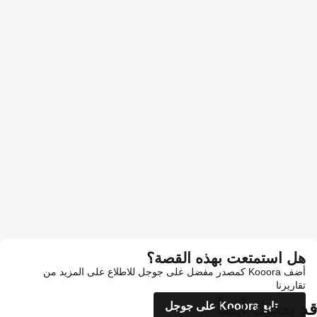
هل استمتعت بهذه القصة؟
أضف Kooora كمصدر مفضل على جوجل للاطلاع على المزيد من
تقاريرنا
قد يعجبك أيضاً
تابع Kooora على جوجل