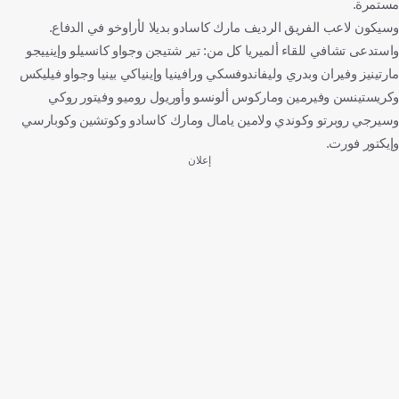
مستمرة.
وسيكون لاعب الفريق الرديف مارك كاسادو بديلا لأراوخو في الدفاع.
واستدعى تشافي للقاء ألميريا كل من: تير شتيجن وجواو كانسيلو وإينييجو
مارتينيز وفيران وبدري وليفاندوفسكي ورافينيا وإينياكي بينيا وجواو فيليكس
وكريستينسن وفيرمين وماركوس ألونسو وأوريول روميو وفيتور روكي
وسيرجي روبرتو وكوندي ولامين يامال ومارك كاسادو وكوتشين وكوبارسي
وإيكتور فورت.
إعلان