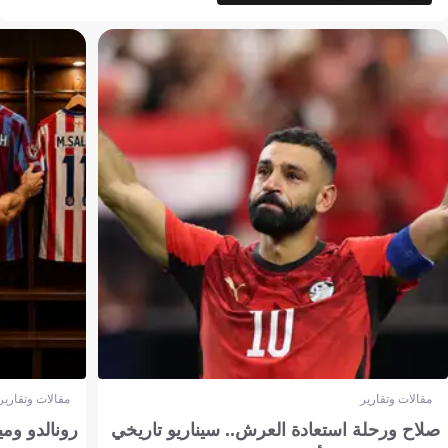
مقالات وتقارير
مقالات وتقارير
صلاح ورحلة استعادة العرش.. سيناريو تاريخي
رونالدو وم