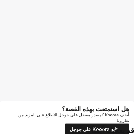
هل استمتعت بهذه القصة؟
أضف Kooora كمصدر مفضل على جوجل للاطلاع على المزيد من
تقاريرنا
قد يعجبك أيضاً
تابع Kooora على جوجل