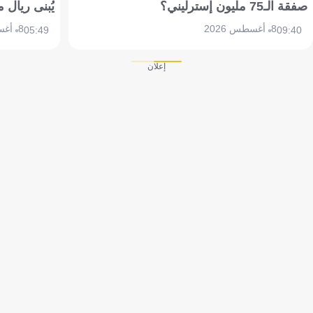
صفقة الـ75 مليون إسترليني؟
يُبنى ريال 
8 أغسطس 2026
8 أغسطس 2026
05:49
09:40
إعلان