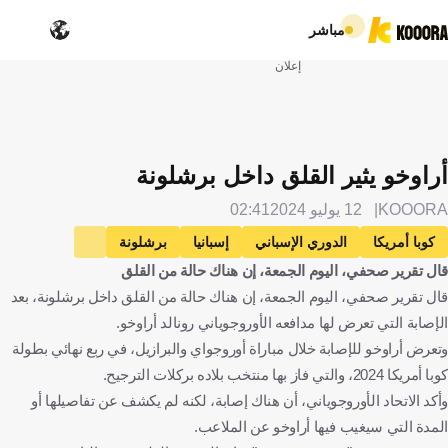
مباشر
إعلان
أراوخو يثير القلق داخل برشلونة
KOOORA
12 يوليو 2024
02:41
كوبا أمريكا
الدوري الإسباني
إسبانيا
برشلونة
قال تقرير صحفي، اليوم الجمعة، إن هناك حالة من القلق
كندا
كندا
أوروجواي
أورغواي
رونالد أراوخو
قال تقرير صحفي، اليوم الجمعة، إن هناك حالة من القلق داخل برشلونة، بعد
كرة قدم
الإصابة التي تعرض لها مدافعه الأوروجوياني رونالد أراوخو.
وتعرض أراوخو للإصابة خلال مباراة أوروجواي والبرازيل، في ربع نهائي بطولة
كوبا أمريكا 2024، والتي فاز بها منتخب بلاده بركلات الترجيح.
وأكد الاتحاد الأوروجوياني، أن هناك إصابة، لكنه لم يكشف عن تفاصيلها أو
المدة التي سيغيب فيها أراوخو عن الملاعب.