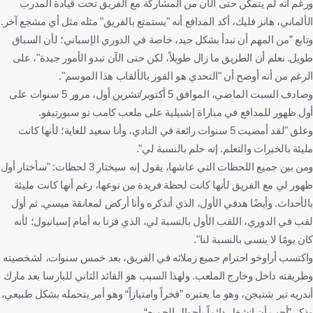
ورغم أنه لم يتمكن حتى الآن من المشاركة مع الفريق تحت قيادة المدرب
الألماني، هانز فليك، أكد المدافع أنه "يستمتع بالفريق" مثله مثل أي مشجع آخر.
وتابع ”من المهم أن نبدأ بشكل جيد، خاصة في الدوري الإسباني؛ لأن السباق
طويل. نعلم أن الطريق ما زال طويلاً، لكن حتى الآن تبدو الأمور جيدة"، على
الرغم من أنه أوضح أن "التحدي هو الفوز بالألقاب هذا الموسم".
وصادف السبت الماضي، الموافق 5 أكتوبر/تشرين أول، مرور 5 سنوات على
أول ظهور للمدافع في مباراة إشبيلية على ملعب كامب نو سبورتيفو.
وعلق "لقد أمضيت 5 سنوات رائعة في النادي، وأنا سعيد للغاية؛ لأنها كانت
مليئة بالخبرات والتعلم. إنه حلم بالنسبة لي".
ومن بين جميع اللحظات التي عاشها، يقول إنه سيختار 3 لحظات: "سأختار أول
ظهور لي مع الفريق لأنها كانت لحظة فريدة من نوعها، رغم أنها كانت مليئة
بالأحداث. وأيضًا هدفي الأول، الذي أتذكره وأنا أركض لمعانقة ميسي. ثم أول
لقب في الدوري، اللقب الأول بالنسبة لي، الذي فزنا به أمام إسبانيول؛ لأنه
كان يومًا لا ينسى بالنسبة لنا".
واكتسب أراوخو احترام جميع زملائه في الفريق، بعد خمس سنوات، لشخصيته
وطريقته داخل وخارج الملعب. ولهذا السبب هو القائد الثاني للبارسا بعد مارك
أندريه تير شتيجن، وهو ما يعتبره ”فخراً وامتيازاً“ وهو أمر يتحمله بشكل طبيعي،
وذكر ”أحب أن انشغل دائماً بأحوال الجميع“.