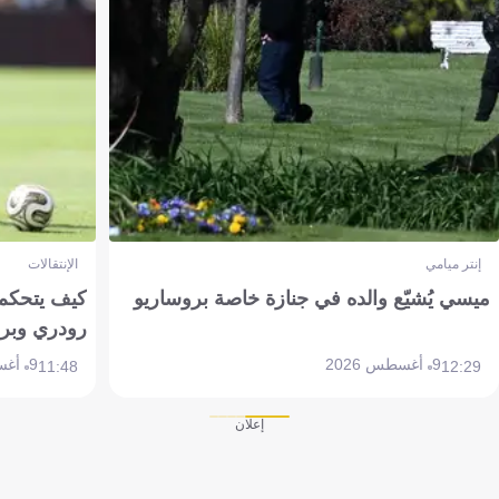
إنتر ميامي
الإنتقالات
ميسي يُشيّع والده في جنازة خاصة بروساريو
كيف يتحكم 
رودري وبر
9 أغسطس 2026
9 أغسطس 2026
11:48
12:29
إعلان