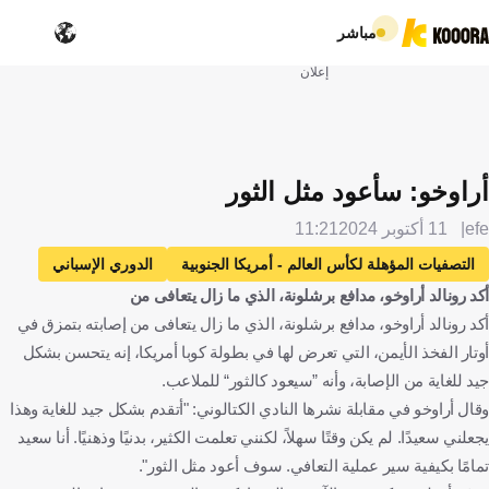
مباشر
إعلان
أراوخو: سأعود مثل الثور
efe
11 أكتوبر 2024
11:21
التصفيات المؤهلة لكأس العالم - أمريكا الجنوبية
الدوري الإسباني
أكد رونالد أراوخو، مدافع برشلونة، الذي ما زال يتعافى من
إسبانيا
برشلونة
إشبيلية
بيرو
بيرو
أكد رونالد أراوخو، مدافع برشلونة، الذي ما زال يتعافى من إصابته بتمزق في
أوروجواي
أورغواي
مارك أندريه تير شتيجن
ألمانيا
أوتار الفخذ الأيمن، التي تعرض لها في بطولة كوبا أمريكا، إنه يتحسن بشكل
رونالد أراوخو
كرة قدم
جيد للغاية من الإصابة، وأنه ”سيعود كالثور“ للملاعب.
وقال أراوخو في مقابلة نشرها النادي الكتالوني: "أتقدم بشكل جيد للغاية وهذا
يجعلني سعيدًا. لم يكن وقتًا سهلاً، لكنني تعلمت الكثير، بدنيًا وذهنيًا. أنا سعيد
تمامًا بكيفية سير عملية التعافي. سوف أعود مثل الثور".