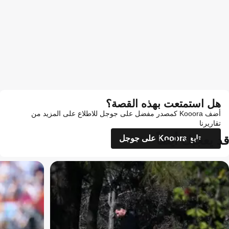
هل استمتعت بهذه القصة؟
أضف Kooora كمصدر مفضل على جوجل للاطلاع على المزيد من
تقاريرنا
قد يعجبك أيضاً
تابع Kooora على جوجل