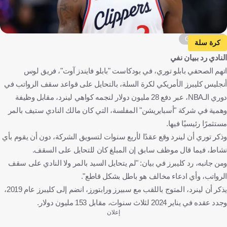
Getty Images
كرة سلة
النادي رد ببيان نفي
اتهم الصحفي بابلو توري، في بودكاست "بابلو فايندز آوت"، فريق لوس
أنجليس كليبرز الأمريكي لكرة السلة، بالتحايل على قواعد سقف الرواتب في
دوري الـNBA، عبر دفع 28 مليون دولار لنجمه كواهي لينرد، مقابل وظيفة
وهمية في شركة "أسبايريشن" المفلسة، التي كان مالك النادي ستيف بالمر
مستثمرًا رئيسيًا فيها.
وذكر توري أن لينرد وقع عقدًا لأربع سنوات لتسويق الشركة، دون أن يقوم بأي
نشاط، فيما قال موظف سابق إن المبلغ كان للتحايل على السقف.
ومن جانبه، رد كليبرز في بيان: "لم يتحايل السيد بالمر ولا النادي على سقف
الرواتب، وأي ادعاء مخالف هو باطل بشكل قاطع".
يذكر أن لينرد، المتوج باللقب مع سبيرز ورابتورز، انضم إلى كليبرز عام 2019،
وجدد عقده في يناير 2024 لثلاث سنوات، مقابل 153 مليون دولار.
إعلان