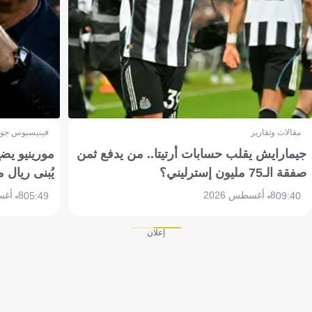
مقالات وتقارير
فينيسيوس جون
جيمارايش يقلب حسابات أرتيتا.. من يدفع ثمن
مورينيو يض
صفقة الـ75 مليون إسترليني؟
يُبنى ريال 
8 أغسطس 2026
8 أغسطس 2026
05:49
09:40
إعلان