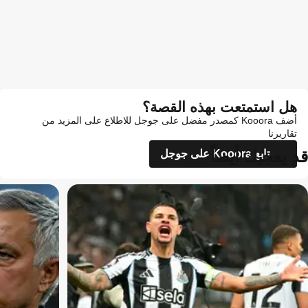
هل استمتعت بهذه القصة؟
أضف Kooora كمصدر مفضل على جوجل للاطلاع على المزيد من
تقاريرنا
قد يعجبك أيضاً
تابع Kooora على جوجل