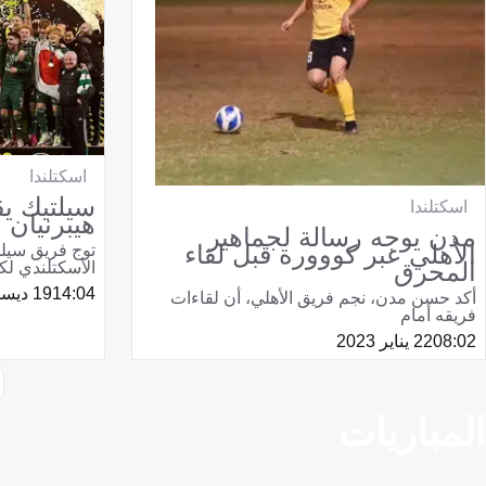
اسكتلندا
سيلتيك ي
اسكتلندا
هيبرنيان 
مدن يوجه رسالة لجماهير
الأهلي عبر كووورة قبل لقاء
توج فريق سيل
المحرق
الأسكتلندي لك
14:04
19 ديسمبر 2021
أكد حسن مدن، نجم فريق الأهلي، أن لقاءات
فريقه أمام
08:02
22 يناير 2023
المباريات