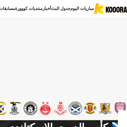
مباريات اليوم
جدول البث
أخبار
منتديات كووورة
مسابقات