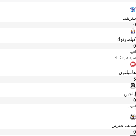
بيترهيد
0
كيلمارنوك
0
انتهت
ضربة جزاء 5 - 4
هاميلتون
5
إيلجين
0
انتهت
سانت ميرين
0