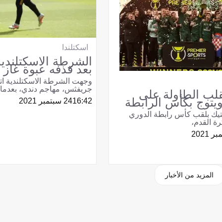
اسكتلندا
الشرطة الاسكتلندية ت
بعد قذفه عبوة غاز
وجهت الشرطة الاسكتلندية اته
جريفثس، مهاجم دندي، بعدما
قلب الطاولة على
ويتوج بكأس الرابطة
16:42
24 سبتمبر 2021
تيك بلقب كأس رابطة الدوري
رة القدم،
المزيد من الأخبار