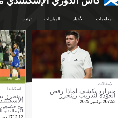
كأس الدوري الإسكتلندي
م
معلومات
الأخبار
المباريات
ترتيب
الإنتقالات
اسكتلندا
جيرارد يكشف لماذا رفض
العودة لتدريب رينجرز
رينجرز بط
الاسكتلند
07:53
2 نوفمبر 2025
توج جلاسجو ري
لكرة القدم، للمر
12:12
17 ديسمبر 2023