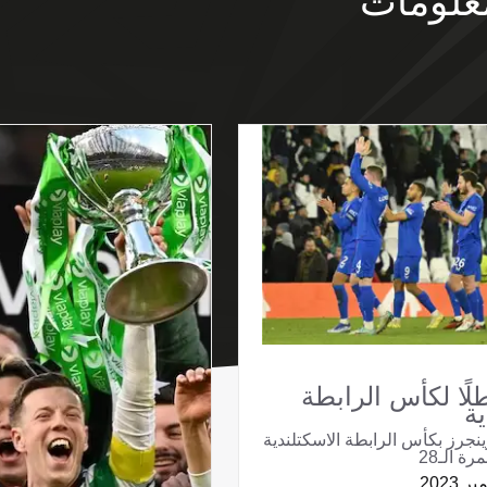
علومات
لًا لكأس الرابطة
ية
نجرز بكأس الرابطة الاسكتلندية
ة الـ28