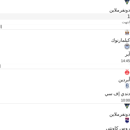
دونفرملاين
1
انتهت
ال
كيلمارنوك
آير
14:45
ا
أبردين
دندي إف سي
10:00
دونفرملاين
روس كاونتي