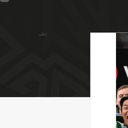
إعلان