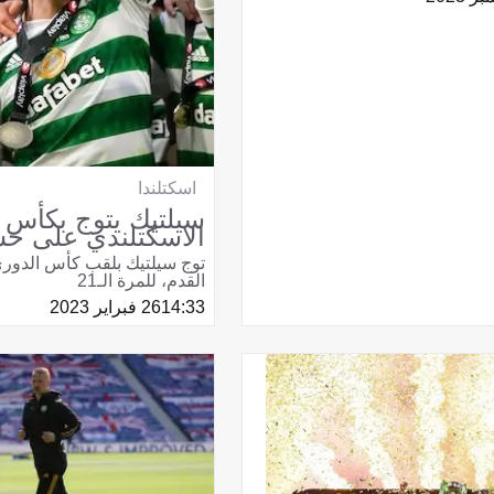
اسكتلندا
سيلتيك يتوج بكأس 
الاسكتلندي على ح
توج سيلتيك بلقب كأس الدوري
القدم، للمرة الـ21
14:33
26 فبراير 2023