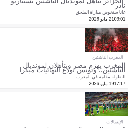
الجزائر تتأهل لمونديال الناشئين بسيناريو
نادر
غانا ستخوض مباراة الملحق
03:01
21 مايو 2026
المغرب الناشئين
المغرب يهزم مصر ويتأهلان لمونديال
الناشئين.. وتونس تودع النهائيات مبكرا
البطولة مقامة في المغرب
17:17
19 مايو 2026
الإنتقالات