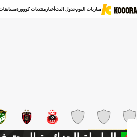
مباريات اليوم
جدول البث
أخبار
منتديات كووورة
مسابقات