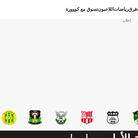
فرق
رياضات
اللاعبون
تسوق مع كووورة
إعلان