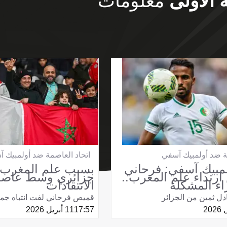
 الأولى
معلومات
ة ضد أولمبيك آسفي
اتحاد العاصمة ضد أولمبيك 
مبيك آسفي: فرحاني
بسبب علم المغرب.
رتداء علم المغرب..
جزائري وسط عاصف
اء المشكلة
الانتقادات
دل ثمين من الجزائر
قميص فرحاني لفت انتباه جم
17:57
11 أبريل 2026