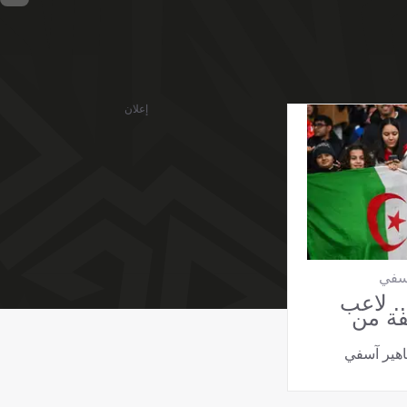
إعلان
آسفي
. لاعب
ة من
اهير آسفي