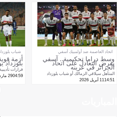
اتحاد العاصمة ضد أولمبيك آسفي
شباب بلوزداد
وسط دراما تحكيمية.. آسفي
أزمة قوية
يفرض التعادل على اتحاد
بلوزداد ي
الجزائر في عرينه
قرارات تأديبي
المتأهل سيلاقي الزمالك أو شباب بلوزداد
04:59
29 مارس 2026
14:51
11 أبريل 2026
المباريات