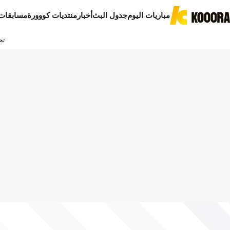
مباريات اليوم
جدول البث
أخبار
منتديات كووورة
مسابقات
تح