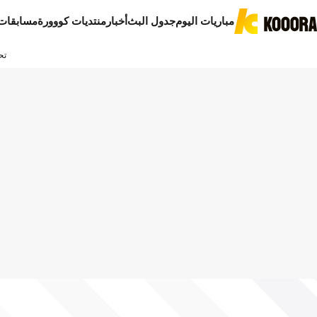
مباريات اليوم
جدول البث
أخبار
منتديات كووورة
مسابقات
تح