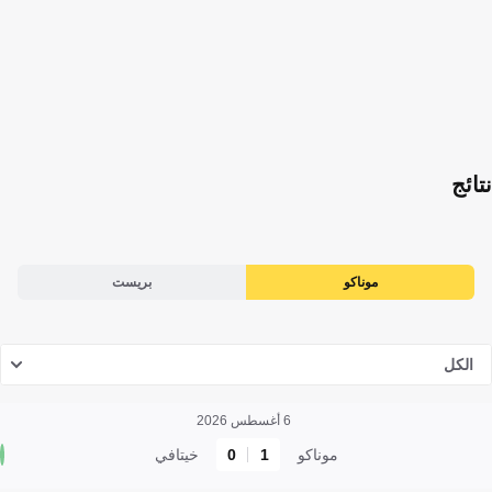
نتائج
موناكو
بريست
الكل
6 أغسطس 2026
موناكو
1
0
خيتافي