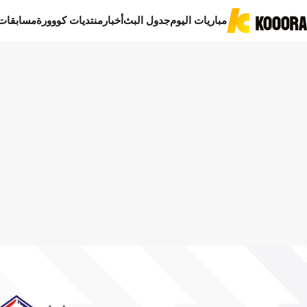
مباريات اليوم
جدول البث
أخبار
منتديات كووورة
مسابقات