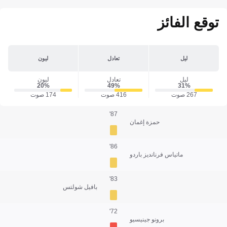
توقع الفائز
ليل
تعادل
ليون
ليل
تعادل
ليون
20‎%‎
49‎%‎
31‎%‎
267 صوت
416 صوت
174 صوت
87'
حمزة إغمان
86'
ماتياس فرنانديز باردو
83'
بافيل شولتس
72'
برونو جينيسيو