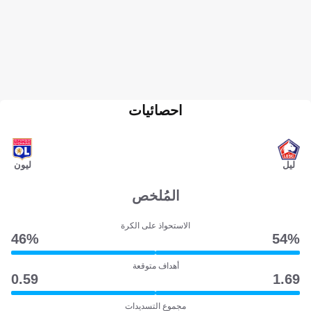
احصائيات
ليل
ليون
المُلخص
الاستحواذ على الكرة
46‎%‎
54‎%‎
أهداف متوقعة
0.59
1.69
مجموع التسديدات