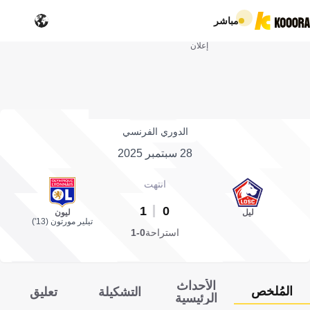
مباشر
إعلان
الدوري الفرنسي
28 سبتمبر 2025
انتهت
1
0
ليل
ليون
تيلير مورتون (13')
استراحة
0-1
الأحداث
المُلخص
التشكيلة
تعليق
الرئيسية