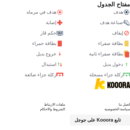
مفتاح الجدول
هدف
هدف في مرماه
صناعة هدف
إصابة
إيقاف
حكم ڤار
بطاقة صفراء
بطاقة حمراء
بطاقة صفراء ثانية
خروج بديل
دخول بديل
استبدال
ركلة جزاء مسجلة
ركلة جزاء ضائعة
اتصل بنا
ملفات الارتباط
سياسة الخصوصية
الشروط والاحكام
تابع Kooora على جوجل