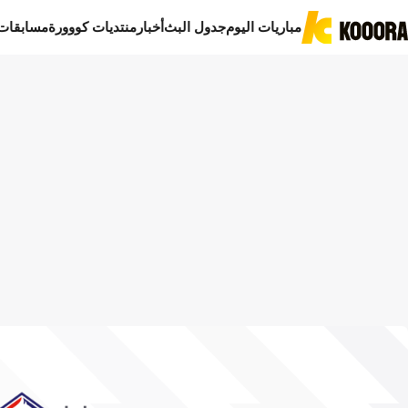
مباريات اليوم
جدول البث
أخبار
منتديات كووورة
مسابقات