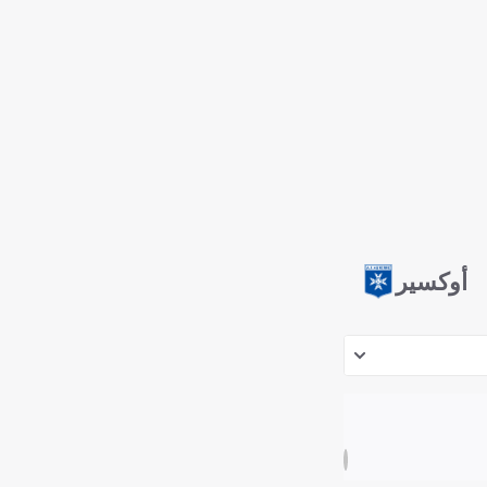
أوكسير