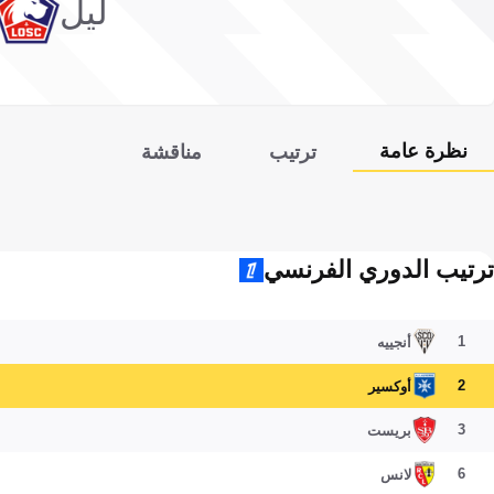
ليل
نظرة عامة
ترتيب
مناقشة
ترتيب الدوري الفرنسي
1
أنجييه
2
أوكسير
3
بريست
6
لانس