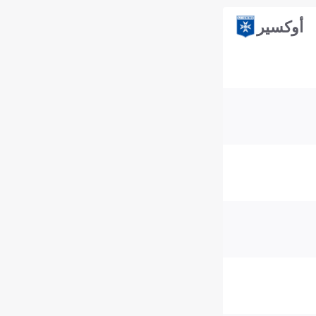
أوكسير