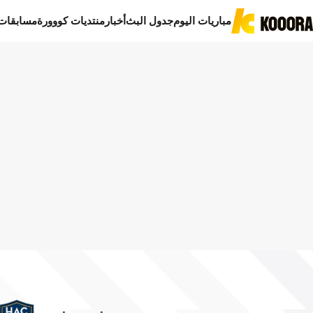
مباريات اليوم
جدول البث
أخبار
منتديات كووورة
مسابقات