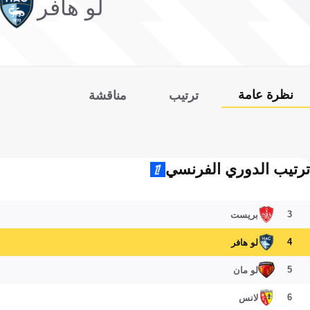
لو هافر
نظرة عامة
ترتيب
مناقشة
ترتيب الدوري الفرنسي
3
بريست
4
لو هافر
5
لو مان
6
لانس