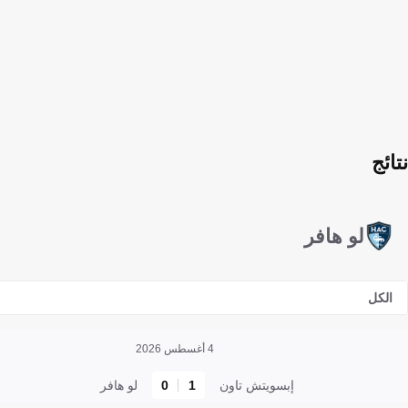
نتائج
لو هافر
الكل
4 أغسطس 2026
إبسويتش تاون
1
0
لو هافر