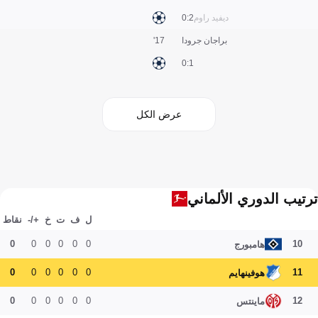
ديفيد راوم
2:0
براجان جرودا
17'
1:0
عرض الكل
ترتيب الدوري الألماني
ل
ف
ت
خ
+/-
نقاط
0
0
0
0
0
0
10
هامبورج
0
0
0
0
0
0
11
هوفينهايم
0
0
0
0
0
0
12
ماينتس