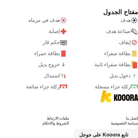
مفتاح الجدول
هدف
هدف في مرماه
صناعة هدف
إصابة
إيقاف
حكم ڤار
بطاقة صفراء
بطاقة حمراء
بطاقة صفراء ثانية
خروج بديل
دخول بديل
استبدال
ركلة جزاء مسجلة
ركلة جزاء ضائعة
اتصل بنا
ملفات الارتباط
سياسة الخصوصية
الشروط والاحكام
تابع Kooora على جوجل