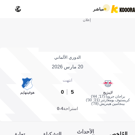
مباشر
إعلان
الدوري الألماني
20 مارس 2026
انتهت
0
5
لايبزيج
هوفينهايم
براجان جرودا (17', 44')
كريستوف بومغارتنر (21', 30')
بينجامين هينريش (78')
استراحة
4-0
الأحداث
المُلخص
التشكيلة
تعليق