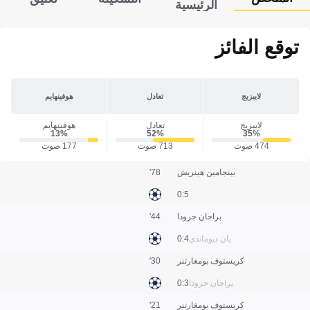
الرئيسية
توقع الفائز
لايبزيج
تعادل
هوفينهايم
لايبزيج
تعادل
هوفينهايم
13‎%‎
52‎%‎
35‎%‎
474 صوت
713 صوت
177 صوت
بينجامين هينريش
78'
5:0
براجان جرودا
44'
يان ديوماندي
4:0
كريستوف بومغارتنر
30'
براجان جرودا
3:0
كريستوف بومغارتنر
21'