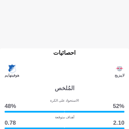
احصائيات
لايبزيج
هوفينهايم
المُلخص
الاستحواذ على الكرة
48‎%‎
52‎%‎
أهداف متوقعة
0.78
2.10