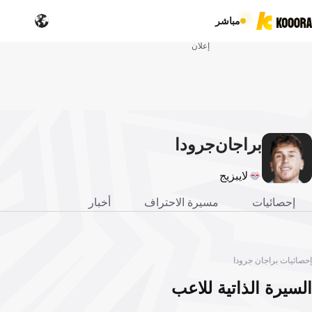
مباشر
إعلان
براجان
جرودا
لايبزيج
إحصائيات
مسيرة الاحتراف
أخبار
إحصائيات براجان جرودا
السيرة الذاتية للاعب