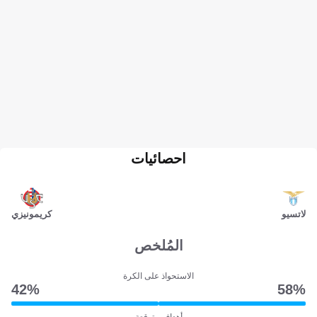
احصائيات
لاتسيو
كريمونيزي
المُلخص
الاستحواذ على الكرة
42‎%‎
58‎%‎