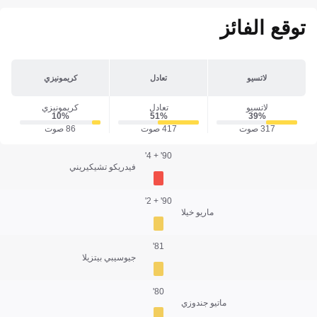
توقع الفائز
لاتسيو
تعادل
كريمونيزي
لاتسيو
تعادل
كريمونيزي
10‎%‎
51‎%‎
39‎%‎
317 صوت
417 صوت
86 صوت
90' + 4'
فيدريكو تشيكيريني
90' + 2'
ماريو خيلا
81'
جيوسيبي بيتزيلا
80'
ماتيو جندوزي