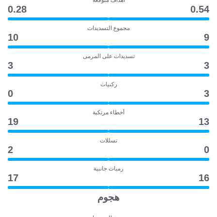
أهداف متوقعة
0.28
0.54
مجموع التسديدات
10
9
تسديدات على المرمى
3
3
ركنيات
0
3
أخطاء مرتكبة
19
13
تسللات
2
0
رميات جانبية
17
16
هجوم