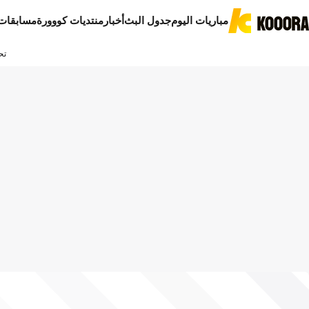
مباريات اليوم
جدول البث
أخبار
منتديات كووورة
مسابقات
تح