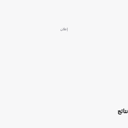
إعلان
نتائج