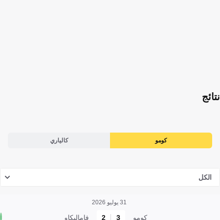
نتائج
كومو
كالياري
الكل
31 يوليو 2026
كومو
3
2
فاماليكاو