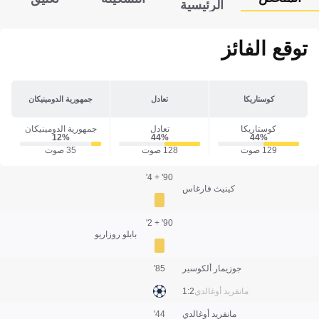
الرئيسية
توقع الفائز
كوستاريكا
تعادل
جمهورية الدومينيكان
كوستاريكا
تعادل
جمهورية الدومينيكان
12‎%‎
44‎%‎
44‎%‎
129 صوت
128 صوت
35 صوت
90' + 4'
كينيث فارغاس
90' + 2'
بابلو روزاريو
جوزيمار ألكوسير
85'
مانفريد أوغالدي
2:1
مانفريد أوغالدي
44'