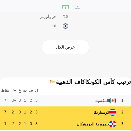
1:1
16'
جواو أوربيز
0:1
عرض الكل
ترتيب كأس الكونكاكاف الذهبية
ل
ف
ت
خ
+/-
نقاط
7
+3
0
1
2
3
1
المكسيك
7
+2
0
1
2
3
2
كوستاريكا
1
-2
2
1
0
3
3
جمهورية الدومينيكان