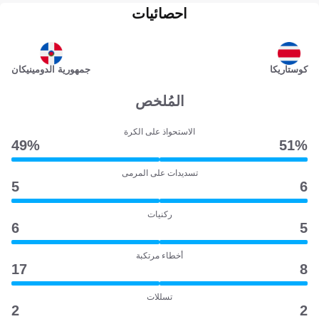
احصائيات
كوستاريكا
جمهورية الدومينيكان
المُلخص
الاستحواذ على الكرة
49‎%‎
51‎%‎
تسديدات على المرمى
5
6
ركنيات
6
5
أخطاء مرتكبة
17
8
تسللات
2
2