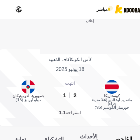
مباشر
إعلان
كأس الكونكاكاف الذهبية
18 يونيو 2025
انتهت
1
2
كوستاريكا
جمهورية الدومينيكان
مانفريد أوغالدي (44' ضربة
جواو أوربيز (16')
جزاء)
جوزيمار ألكوسير (85')
استراحة
1-1
الأحداث
المُلخص
التشكيلة
تعليق