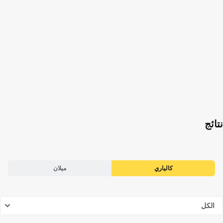
نتائج
كالياري
ميلان
الكل