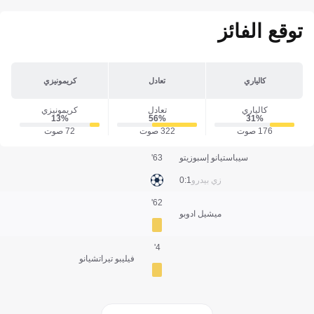
توقع الفائز
كالياري
تعادل
كريمونيزي
كالياري
تعادل
كريمونيزي
13‎%‎
56‎%‎
31‎%‎
176 صوت
322 صوت
72 صوت
سيباستيانو إسبوزيتو
63'
زي بيدرو
1:0
62'
ميشيل ادوبو
4'
فيليبو تيراتشيانو