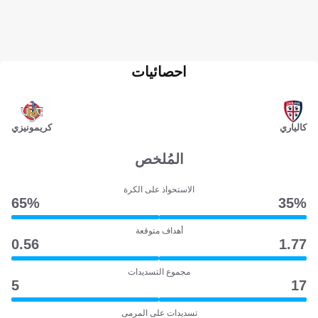
احصائيات
كالياري
كريمونيزي
المُلخص
الاستحواذ على الكرة
65‎%‎
35‎%‎
أهداف متوقعة
0.56
1.77
مجموع التسديدات
5
17
تسديدات على المرمى