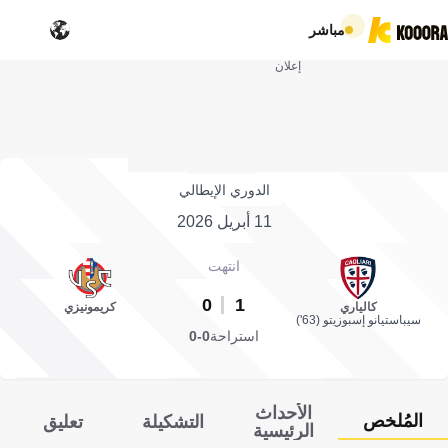
مباشر
إعلان
الدوري الإيطالي
11 أبريل 2026
انتهت
0
1
كالياري
كريمونيزي
سيباستيانو إسبوزيتو (63')
استراحة
0-0
الأحداث
المُلخص
التشكيلة
تعليق
الرئيسية