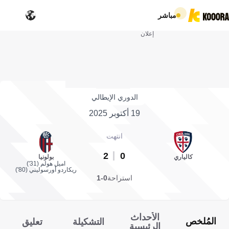
مباشر
إعلان
الدوري الإيطالي
19 أكتوبر 2025
انتهت
2
0
كالياري
بولونيا
اميل هولم (31')
ريكاردو أورسوليني (80')
استراحة
0-1
الأحداث
المُلخص
التشكيلة
تعليق
الرئيسية