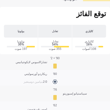
توقع الفائز
كالياري
تعادل
بولونيا
كالياري
تعادل
بولونيا
30‎%‎
54‎%‎
16‎%‎
108 أصوات
355 صوت
197 صوت
90' + 2'
تشارالامبوس لايكوجيانيس
80'
ريكاردو أورسوليني
0:2
بنيامين دومينغيز
76'
سيباستيانو إسبوزيتو
62'
لويس فيرجسون