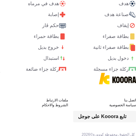
هدف
هدف في مرماه
صناعة هدف
إصابة
إيقاف
حكم ڤار
بطاقة صفراء
بطاقة حمراء
بطاقة صفراء ثانية
خروج بديل
دخول بديل
استبدال
ركلة جزاء مسجلة
ركلة جزاء ضائعة
اتصل بنا
ملفات الارتباط
سياسة الخصوصية
الشروط والاحكام
تابع Kooora على جوجل
كل الحقوق محفوظة كووورة©
2026